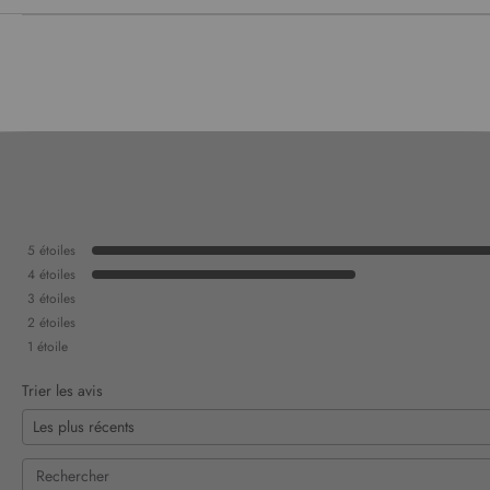
5
étoiles
4
étoiles
3
étoiles
2
étoiles
1
étoile
Trier les avis