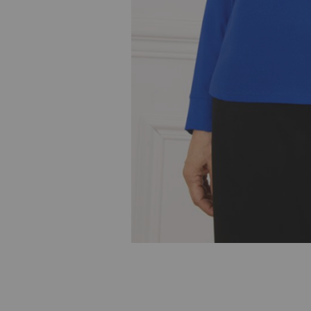
Skip to
the
beginning
of the
images
gallery