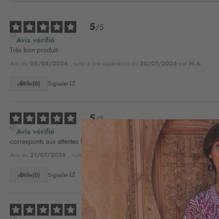
5
/
5
Avis vérifié
Très bon produit
Avis du
05/08/2026
, suite à une expérience du
20/07/2026
par
N.A.
Utile
(0)
Signaler
5
/
5
Avis vérifié
corresponts aux attentes bien
Avis du
21/07/2026
, suite à une expérience du
02/07/2026
par
Georgette 
Utile
(0)
Signaler
5
/
5