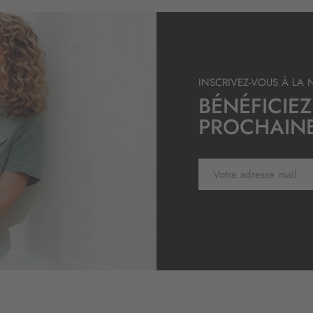
n
:
INSCRIVEZ-VOUS À LA 
BÉNÉFICIEZ
PROCHAIN
I
n
s
c
r
i
p
t
i
o
n