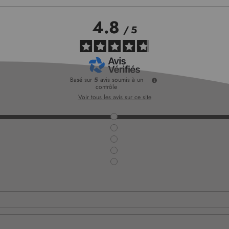
4.8
/
5
Basé sur
5
avis soumis à un
contrôle
Voir tous les avis sur ce site