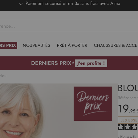
DERNIERS PRIX - Stocks limités
RS PRIX
NOUVEAUTÉS
PRÊT À PORTER
CHAUSSURES & ACCE
DERNIERS PRIX*
J'en profite !
bleu
BLOU
Référence 
19
,95 
- Blouse fl