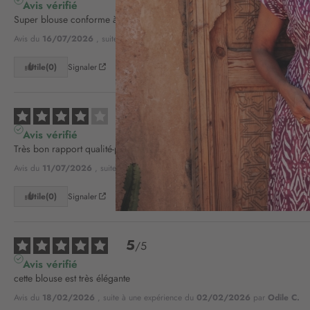
Avis vérifié
Super blouse conforme à n'es attente surtout très belle couleur
Avis du
16/07/2026
, suite à une expérience du
24/06/2026
par
Michelle R.
Utile
(0)
Signaler
4
/
5
Avis vérifié
Très bon rapport qualité-prix
Avis du
11/07/2026
, suite à une expérience du
26/06/2026
par
Danielle H.
Utile
(0)
Signaler
5
/
5
Avis vérifié
cette blouse est très élégante
Avis du
18/02/2026
, suite à une expérience du
02/02/2026
par
Odile C.