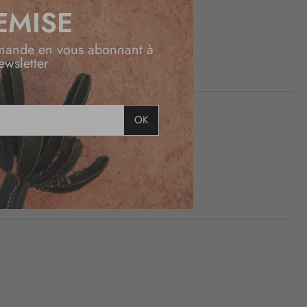
EMISE
mande en vous abonnant à
ewsletter
OK