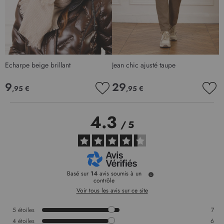
Echarpe beige brillant
Jean chic ajusté taupe
D
9
29
,95 €
,95 €
AJOUTER
AJO
À
À
MA
MA
4.3
LISTE
LIS
/
5
D’ENVIE
D’E
Basé sur
14
avis soumis à un
contrôle
Voir tous les avis sur ce site
5
étoiles
7
4
étoiles
6