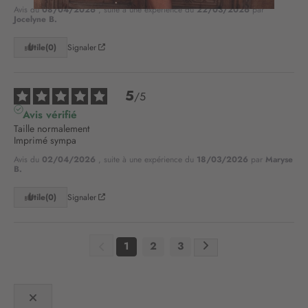
n
Avis du
08/04/2026
, suite à une expérience du
22/03/2026
par
o
Jocelyne B.
t
r
Utile
(0)
Signaler
e
l
e
5
/
5
t
Avis vérifié
t
Taille normalement 

r
Imprimé sympa
e
Avis du
02/04/2026
, suite à une expérience du
18/03/2026
par
Maryse
d
B.
’
i
Utile
(0)
Signaler
n
f
o
1
2
3
r
m
a
t
i