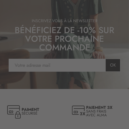
INSCRIVEZ-VOUS À LA NEWSLETTER
BÉNÉFICIEZ DE -10% SUR
VOTRE PROCHAINE
COMMANDE
I
OK
n
s
c
r
i
p
t
PAIEMENT 3X
PAIMENT
i
SANS FRAIS
SÉCURISÉ
AVEC ALMA
o
n
à