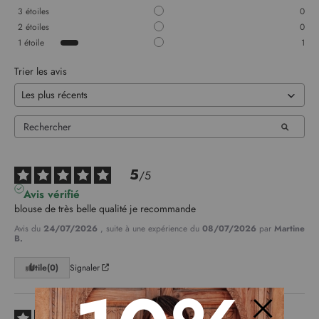
3
étoiles
0
2
étoiles
0
1
étoile
1
Trier les avis
5
/
5
Avis vérifié
blouse de très belle qualité je recommande
Avis du
24/07/2026
, suite à une expérience du
08/07/2026
par
Martine
B.
Utile
(0)
Signaler
5
/
5