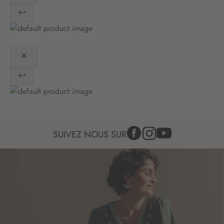
o
n
:
SUIVEZ NOUS SUR