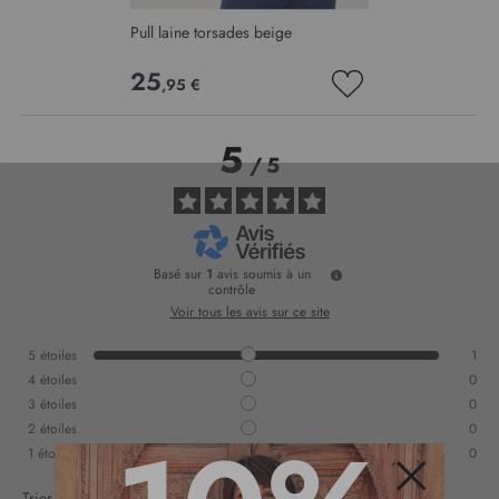
Pull laine torsades beige
25
,95 €
AJOUTER
À
MA
5
LISTE
/
5
D’ENVIE
Basé sur
1
avis soumis à un
contrôle
Voir tous les avis sur ce site
5
étoiles
1
4
étoiles
0
3
étoiles
0
2
étoiles
0
1
étoile
0
Trier les avis