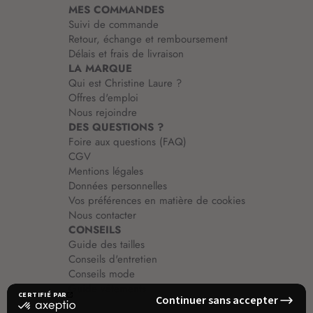
MES COMMANDES
o
Suivi de commande
n
Retour, échange et remboursement
:
Délais et frais de livraison
LA MARQUE
Qui est Christine Laure ?
Offres d'emploi
Nous rejoindre
DES QUESTIONS ?
Foire aux questions (FAQ)
CGV
Mentions légales
Données personnelles
Vos préférences en matière de cookies
Nous contacter
CONSEILS
Guide des tailles
Conseils d'entretien
Conseils mode
Guide vêtements