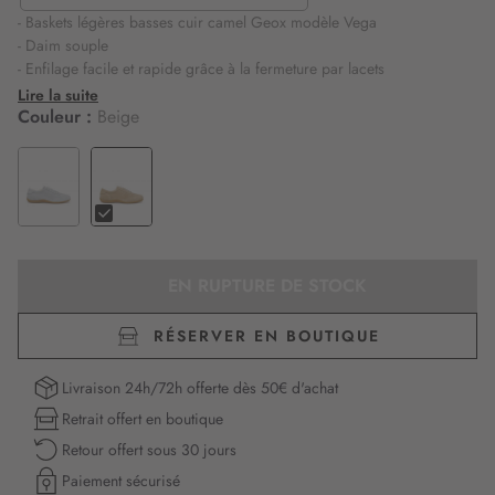
- Baskets légères basses cuir camel Geox modèle Vega
- Daim souple
- Enfilage facile et rapide grâce à la fermeture par lacets
- Tige élancée au look rétro
Lire la suite
- Ces baskets décontractées et inédites ajoutent une note sportive à
Couleur :
Beige
vos silhouettes quotidienne
- Confortables et respirantes grâce au système breveté Geox
EN RUPTURE DE STOCK
RÉSERVER EN BOUTIQUE
Livraison 24h/72h offerte dès 50€ d'achat
Retrait offert en boutique
Retour offert sous 30 jours
Paiement sécurisé