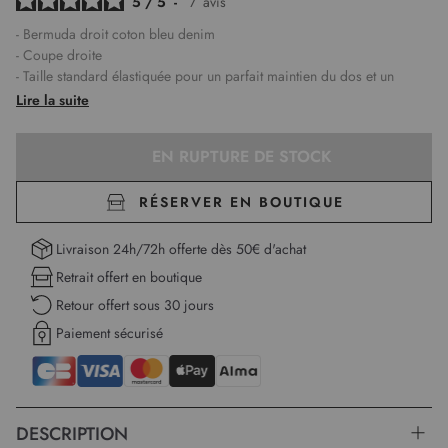
5
/
5
-
7
avis
- Bermuda droit coton bleu denim
- Coupe droite
- Taille standard élastiquée pour un parfait maintien du dos et un
confort optimal
Lire la suite
- Fermeture zippée avec bouton sur le milieu devant
- 2 poches stylisées à l'avant et 2 poches plaquées à l'arrière
EN RUPTURE DE STOCK
- Surpiqûres blanches
- Tissu léger, stretch et souple
- Monique mesure 1,75m et porte une taille 1
RÉSERVER EN BOUTIQUE
Longueur :
50 cm pour la première taille
Livraison 24h/72h offerte dès 50€ d'achat
Retrait offert en boutique
Retour offert sous 30 jours
Paiement sécurisé
DESCRIPTION