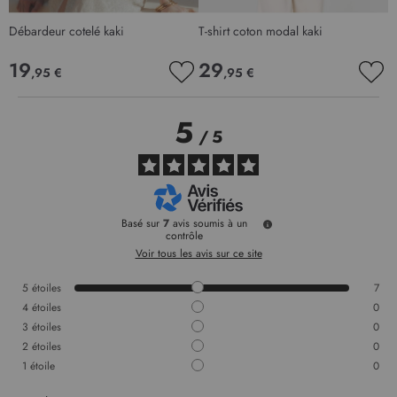
Débardeur cotelé kaki
T-shirt coton modal kaki
19
29
,95 €
,95 €
AJOUTER
AJO
À
À
MA
MA
5
LISTE
LIS
/
5
D’ENVIE
D’E
Basé sur
7
avis soumis à un
contrôle
Voir tous les avis sur ce site
5
étoiles
7
4
étoiles
0
3
étoiles
0
2
étoiles
0
1
étoile
0