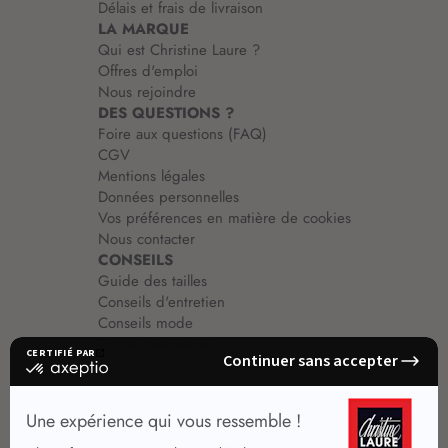
Délais et frais de livraison
LA MARQUE
Qui est Christine Laure ?
Offres d'emploi
Nous rejoindre
DES QUESTIONS ?
Foire aux questions (FAQ)
CGV
Mentions légales
Données personnelles
Vos préférences en matière de cookies
Nous contacter
CONSEILS
Guide des tailles
Conseils d'entretien
Conseils mode
Guide vêtements