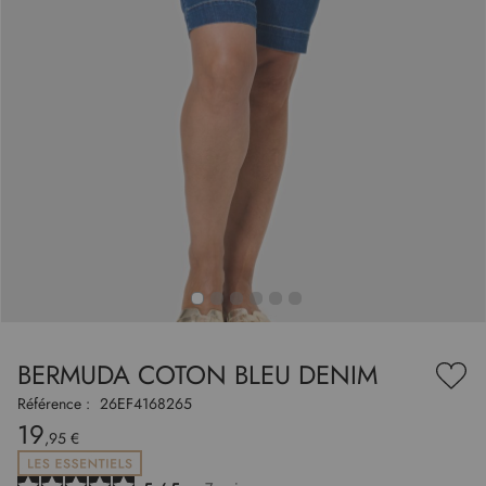
to
nning
e
BERMUDA COTON BLEU DENIM
es
Ajou
ry
à
Référence :
26EF4168265
ma
19
liste
,95 €
d’en