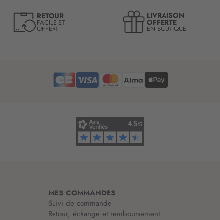
e
LIVRAISON
RETOUR
l
OFFERTE
FACILE ET
OFFERT
EN BOUTIQUE
e
t
t
r
e
d
’
i
n
f
o
r
m
a
t
i
MES COMMANDES
o
Suivi de commande
n
Retour, échange et remboursement
: