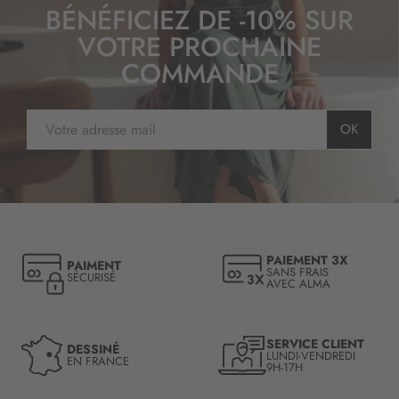
BÉNÉFICIEZ DE -10% SUR
VOTRE PROCHAINE
COMMANDE
I
OK
n
s
c
r
i
p
t
PAIEMENT 3X
PAIMENT
i
SANS FRAIS
SÉCURISÉ
AVEC ALMA
o
n
à
n
SERVICE CLIENT
DESSINÉ
LUNDI-VENDREDI
o
EN FRANCE
9H-17H
t
r