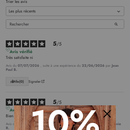
Trier les avis
5
/
5
Avis vérifié
Très satisfaite ni
Avis du
07/07/2026
, suite à une expérience du
22/06/2026
par
Jean
Paul B.
Utile
(0)
Signaler
10%
5
/
5
Avis vérifié
Bien - Léger fidèle à la description
Fermer
Avis du
05/07/2026
, suite à une expérience du
19/06/2026
par
Annie
R.