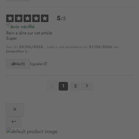
t
r
e
5
/
5
l
Avis vérifié
e
Rein a dire sur cet article 

t
Super
t
Avis du
05/06/2026
, suite à une expérience du
21/05/2026
par
r
Jacqueline L.
e
d
Utile
(1)
Signaler
’
i
n
1
2
f
o
r
m
a
t
i
o