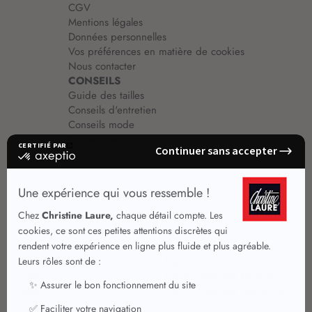
CGV
Mentions légales
Données personnelles
Vos préférences en matière de cookies
Nous contacter
CONSEILS
Guide des tailles
Conseils d'entretien
Conseils mode
Guide vêtements
Vêtements pour femmes
Jupes été
Vêtements de qualité
Chemisiers
Robes
Tops
Jupes
T shirts manches longues
Jupes chic
T shirts manches courtes 3/4