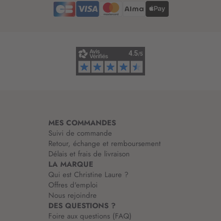
e
d
’
i
n
f
o
r
m
a
t
i
MES COMMANDES
o
Suivi de commande
n
Retour, échange et remboursement
:
Délais et frais de livraison
LA MARQUE
Qui est Christine Laure ?
Offres d'emploi
Nous rejoindre
DES QUESTIONS ?
Foire aux questions (FAQ)