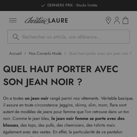
ntenu
DERNIERS PRIX - Stocks limités
Mon pan
Boutiques
Rechercher
Accueil
Nos Conseils Mode
Quel haut porter avec son jean noir ?
QUEL HAUT PORTER AVEC
SON JEAN NOIR ?
On a toutes
un jean noir
rangé parmi nos vêtements. Véritable basique,
il assure en toute circonstance. Jeggins, skinny, slim, mom, flare sont
autant de modèles de jeans pour femme que l’on retrouve dans un ton
noir. Comme le jean bleu,
le jean noir femme se porte avec des
blouses
, des tops, des pulls, des chemisiers, des t-shirts mais
également avec des vestes. En effet, la particularité de ce pantalon