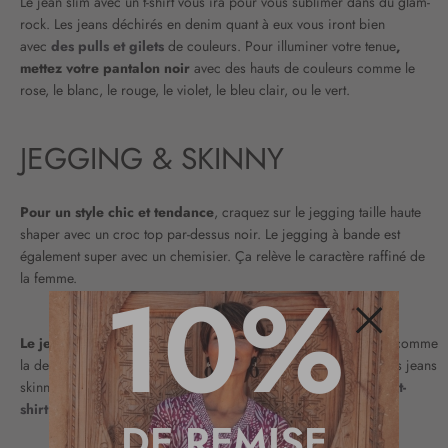
Le jean slim avec un t-shirt vous ira pour vous sublimer dans du glam-
rock. Les jeans déchirés en denim quant à eux vous iront bien
avec
des pulls et gilets
de couleurs. Pour illuminer votre tenue
,
mettez votre pantalon noir
avec des hauts de couleurs comme le
rose, le blanc, le rouge, le violet, le bleu clair, ou le vert.
JEGGING & SKINNY
Pour un style chic et tendance
, craquez sur le jegging taille haute
shaper avec un croc top par-dessus noir. Le jegging à bande est
également super avec un chemisier. Ça relève le caractère raffiné de
10%
la femme.
Le jean skinny noir
avec une blouse ample d’un esprit naturel comme
Fermer
la dentelle vous donne un style décontracté sans être négligé. Les jeans
skinny et slim taille haute ou basse vont bien avec
un top ou un t-
shirt
prêt du corps en y rajoutant un bomber au-dessus.
DE REMISE