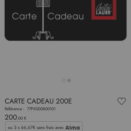
to
nning
e
CARTE CADEAU 200E
es
Ajou
ry
à
Référence :
77PX000800101
ma
200
liste
,00 €
d’en
ou
3 x 66,67€
sans frais avec