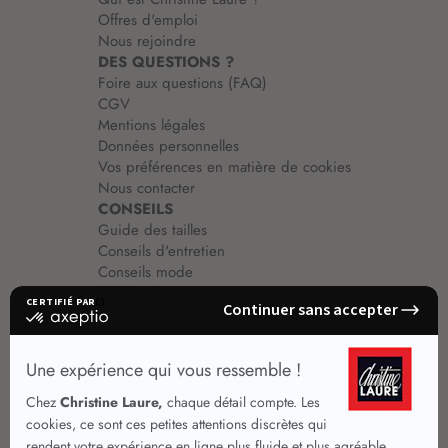
Offres d'emploi
Nous rejoindre
DES QUESTIONS ?
Foire aux questions (FAQ)
CGV
Mentions légales
Données personnelles
Vos préférences en matière de cookies
Nous contacter
CONSEILS
Guide des tailles
Conseils d'entretien
Conseils mode
Guide vêtements
Vêtements pour femmes
Jupes été
Vêtements de qualité
Chemisiers