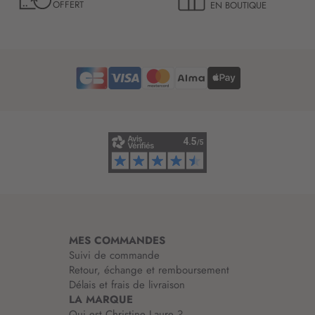
OFFERT
EN BOUTIQUE
e
t
t
r
e
d
’
i
n
f
o
r
m
a
t
i
MES COMMANDES
o
Suivi de commande
n
Retour, échange et remboursement
:
Délais et frais de livraison
LA MARQUE
Qui est Christine Laure ?