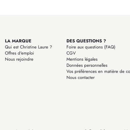
f
a
o
t
r
i
m
o
a
n
t
:
i
LA MARQUE
DES QUESTIONS ?
o
Qui est Christine Laure ?
Foire aux questions (FAQ)
n
Offres d'emploi
CGV
:
Nous rejoindre
Mentions légales
Données personnelles
Vos préférences en matière de co
Nous contacter