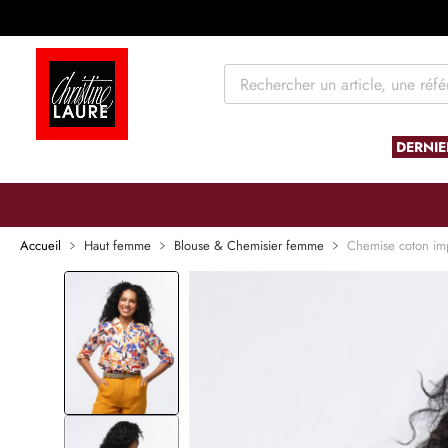
tenu
DERNIE
Skip to
the
end of
Accueil
Haut femme
Blouse & Chemisier femme
Chemise coton im
the
images
gallery