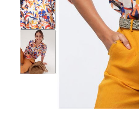
Skip to
the
beginning
of the
images
gallery