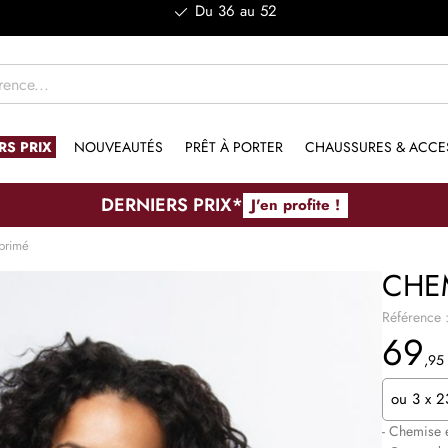
Livraison offerte dès 50€ d'achat
RS PRIX
NOUVEAUTÉS
PRÊT À PORTER
CHAUSSURES & ACCE
DERNIERS PRIX*
J'en profite !
primé
CHE
Référence 
69
,95
ou
3 x 
- Chemise 