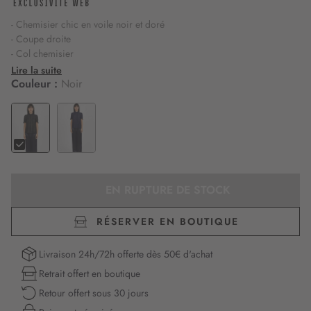
- Chemisier chic en voile noir et doré
- Coupe droite
- Col chemisier
- Manches courtes
Lire la suite
- Fermeture par boutons sur le milieu devant
Couleur :
Noir
- Style festif et élégant
EN RUPTURE DE STOCK
RÉSERVER EN BOUTIQUE
Livraison 24h/72h offerte dès 50€ d'achat
Retrait offert en boutique
Retour offert sous 30 jours