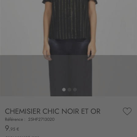
to
nning
e
CHEMISIER CHIC NOIR ET OR
es
Ajou
ry
à
Référence :
25HF2713020
ma
9
liste
,95 €
d’en