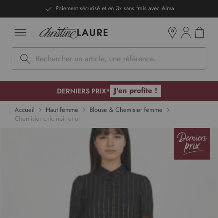
ntenu
Paiement sécurisé et en 3x sans frais avec Alma
Mon pan
Boutiques
Rechercher
J'en profite !
DERNIERS PRIX*
p to
Accueil
Haut femme
Blouse & Chemisier femme
Chemisier chic noir et or
 of
ges
lery