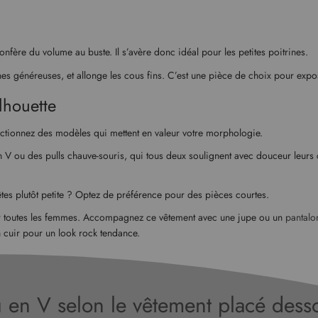
onfère du volume au buste. Il s’avère donc idéal pour les petites poitrines.
itrines généreuses, et allonge les cous fins. C’est une pièce de choix pour ex
lhouette
lectionnez des modèles qui mettent en valeur votre morphologie.
n V ou des pulls chauve-souris, qui tous deux soulignent avec douceur leurs
 êtes plutôt petite ? Optez de préférence pour des pièces courtes.
ur toutes les femmes. Accompagnez ce vêtement avec une jupe ou un
pantal
n cuir pour un look rock tendance.
u en V selon le vêtement placé des