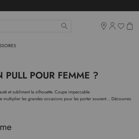
Mon pan
Ma liste d'env
Boutiques
SSOIRES
N PULL POUR FEMME ?
auté et subliment la silhouette. Coupe impeccable
ie de multiplier les grandes occasions pour les porter souvent… Découvrez
mme