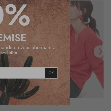
0%
EMISE
mande en vous abonnant à
ewsletter
OK
Pull col V rouge