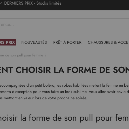
Du 36 au 52
RS PRIX
NOUVEAUTÉS
PRÊT À PORTER
CHAUSSURES & ACCE
rme de son pull pour femme ?
NT CHOISIR LA FORME DE SO
accompagnées d’un petit boléro, les robes habillées mettent la femme en be
événements d’exception pour vous faire un look sublime. Vous allez avoir env
s mettront en valeur lors de votre prochaine soirée.
oisir la forme de son pull pour fe