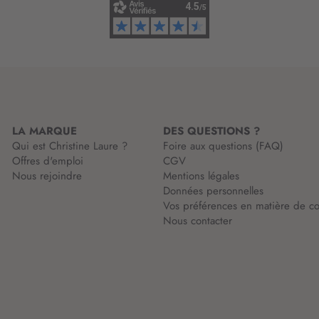
o
r
m
a
t
i
o
n
LA MARQUE
DES QUESTIONS ?
:
Qui est Christine Laure ?
Foire aux questions (FAQ)
Offres d'emploi
CGV
Nous rejoindre
Mentions légales
Données personnelles
Vos préférences en matière de co
Nous contacter