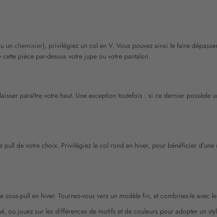
ou un
chemisier
), privilégiez un col en V. Vous pouvez ainsi le faire dépasse
 cette pièce par-dessus votre jupe ou votre pantalon.
laisser paraître votre haut. Une exception toutefois : si ce dernier possède u
pull de votre choix. Privilégiez le col rond en hiver, pour bénéficier d’une 
de sous-pull en hiver. Tournez-vous vers un modèle fin, et combinez-le avec le
é, ou jouez sur les différences de motifs et de couleurs pour adopter un sty