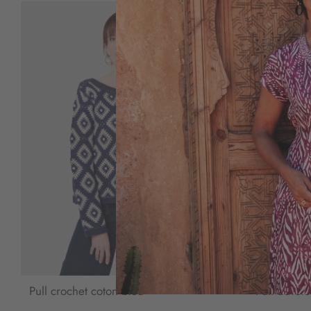
Pull crochet coton bleu
Pull duvete