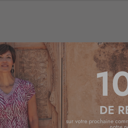
1
DE R
sur votre prochaine com
notre n