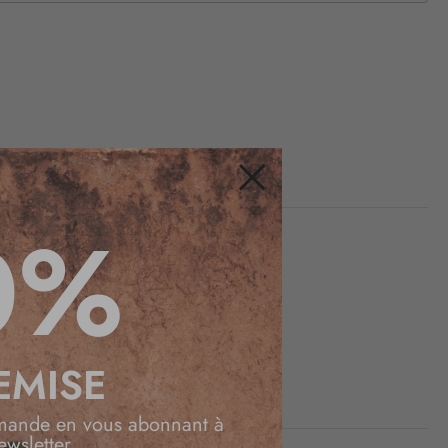
Fermer
0%
EMISE
mande en vous abonnant à
ewsletter