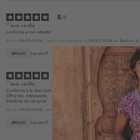
5
/
5
Avis vérifié
conforme a mes attentes
Avis du
25/01/2026
, suite à une expérience du
09/01/2026
par
Beatrice K.
Utile
(0)
Signaler
5
/
5
Avis vérifié
Conforme à la description. 

Offre très intéressante. 

Satisfaite de cet achat
Avis du
27/07/2025
, suite à une expérience du
10/07/2025
par
Franca F.
Utile
(0)
Signaler