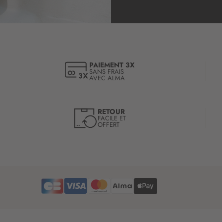
i
p
t
i
o
n
à
PAIEMENT 3X
SANS FRAIS
n
AVEC ALMA
o
t
r
RETOUR
e
FACILE ET
OFFERT
l
e
t
t
r
e
d
’
i
n