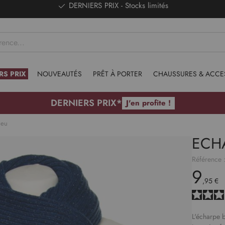
DERNIERS PRIX - Stocks limités
RS PRIX
NOUVEAUTÉS
PRÊT À PORTER
CHAUSSURES & ACCE
DERNIERS PRIX*
J'en profite !
leu
ECH
Référence 
9
,95 €
L'écharpe b