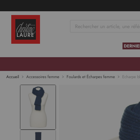
tenu
DERNIE
Skip to
the
end of
Accueil
Accessoires femme
Foulards et Écharpes femme
Echarpe b
the
images
gallery