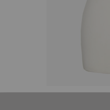
Skip to
the
beginning
of the
images
gallery