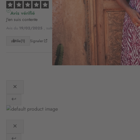
5
/
5
Avis vérifié
J'en suis contente
Avis du
19/02/2025
, suite à une expérience du
29/01/2025
par
D.H.
Utile
(1)
Signaler