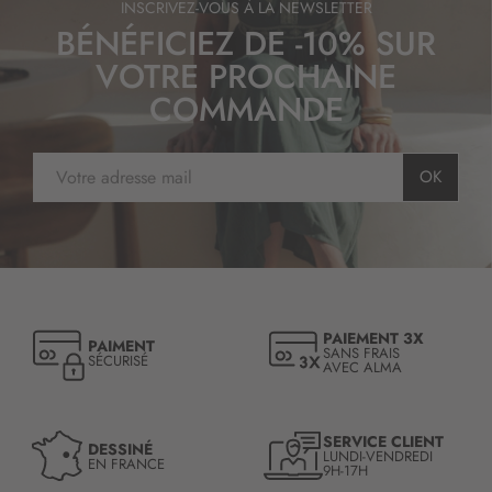
INSCRIVEZ-VOUS À LA NEWSLETTER
n
BÉNÉFICIEZ DE -10% SUR
:
VOTRE PROCHAINE
COMMANDE
I
OK
n
s
c
r
i
p
t
PAIEMENT 3X
PAIMENT
i
SANS FRAIS
SÉCURISÉ
AVEC ALMA
o
n
à
n
SERVICE CLIENT
DESSINÉ
LUNDI-VENDREDI
o
EN FRANCE
9H-17H
t