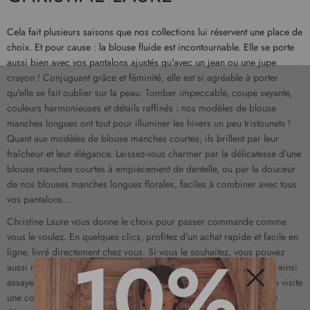
Cela fait plusieurs saisons que nos collections lui réservent une place de
choix. Et pour cause : la blouse fluide est incontournable. Elle se porte
aussi bien avec vos pantalons ajustés qu'avec un jean ou une jupe
crayon ! Conjuguant grâce et féminité, elle est si agréable à porter
qu'elle se fait oublier sur la peau. Tomber impeccable, coupe seyante,
couleurs harmonieuses et détails raffinés : nos modèles de blouse
manches longues ont tout pour illuminer les hivers un peu tristounets !
Quant aux modèles de blouse manches courtes, ils brillent par leur
fraîcheur et leur élégance. Laissez-vous charmer par la délicatesse d'une
blouse manches courtes à empiècement de dentelle, ou par la douceur
de nos blouses manches longues florales, faciles à combiner avec tous
vos pantalons...
Christine Laure vous donne le choix pour passer commande comme
vous le voulez. En quelques clics, profitez d'un achat rapide et facile en
10%
ligne, livré directement chez vous. Si vous le souhaitez, vous pouvez
aussi réserver un ou plusieurs produits en magasin. Vous pourrez ainsi
essayer votre coup de cœur en boutique et découvrir lors de votre visite
une collection pleine de nouveauté ! Rendez-vous dans la boutique
Fermer