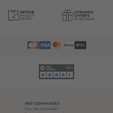
r
e
LIVRAISON
RETOUR
l
OFFERTE
FACILE ET
OFFERT
EN BOUTIQUE
e
t
t
r
e
d
’
i
n
f
o
r
m
a
t
i
MES COMMANDES
o
Suivi de commande
n