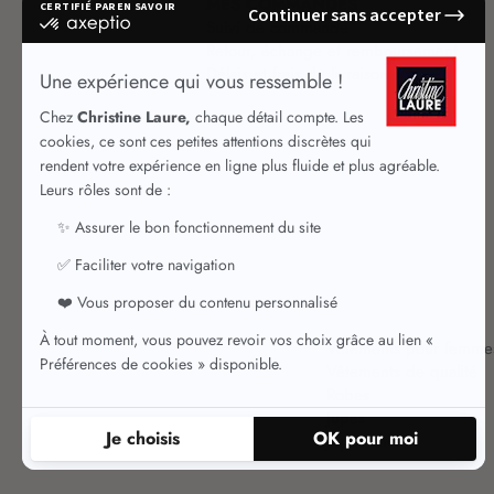
MES COMMANDES
Suivi de commande
Retour, échange et remboursement
Délais et frais de livraison
Vêtements pour femme
Vêtements de qualité
Robes
Jupes
Jupes chic