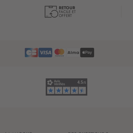
d
r
’
RETOUR
e
FACILE ET
i
OFFERT
l
n
e
f
t
o
t
r
r
m
e
a
d
t
’
i
i
o
n
n
f
:
o
r
m
a
t
i
o
n