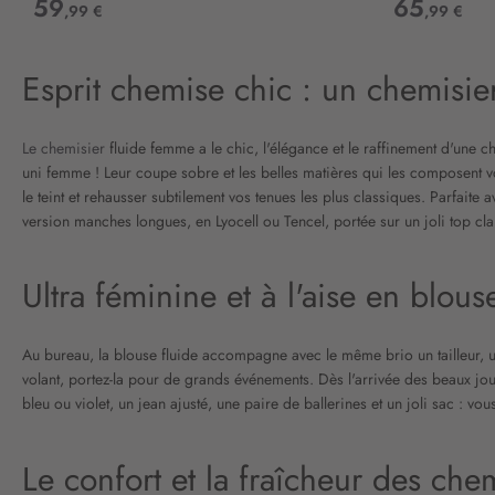
59
65
,99 €
,99 €
Esprit chemise chic : un chemisie
Le chemisier
fluide femme a le chic, l'élégance et le raffinement d'une c
uni femme ! Leur coupe sobre et les belles matières qui les composent v
le teint et rehausser subtilement vos tenues les plus classiques. Parfait
version manches longues, en Lyocell ou Tencel, portée sur un joli top clai
Ultra féminine et à l'aise en blo
Au bureau, la blouse fluide accompagne avec le même brio un tailleur, u
volant, portez-la pour de grands événements. Dès l'arrivée des beaux j
bleu ou violet, un jean ajusté, une paire de ballerines et un joli sac : vous
Le confort et la fraîcheur des che