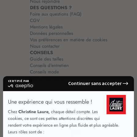
Nous rejoindre
DES QUESTIONS ?
Foire aux questions (FAQ)
CGV
Mentions légales
Données personnelles
Vos préférences en matière de cookies
Nous contacter
CONSEILS
Guide des tailles
Conseils d'entretien
Conseils mode
Guide vêtements
Vêtements pour femmes
Jupes été
Vêtements de qualité
Chemisiers
Robes
Tops