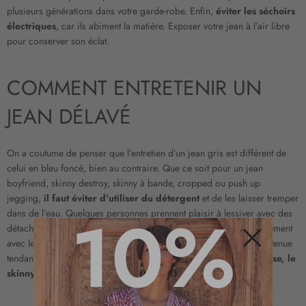
plusieurs générations dans votre garde-robe. Enfin,
éviter les séchoirs
électriques
, car ils abiment la matière. Exposer votre jean à l’air libre
pour conserver son éclat.
COMMENT ENTRETENIR UN
JEAN DÉLAVÉ
On a coutume de penser que l’entretien d’un jean gris est différent de
celui en bleu foncé, bien au contraire. Que ce soit pour un jean
boyfriend, skinny destroy, skinny à bande, cropped ou push up
jegging,
il faut éviter d’utiliser du détergent
et de les laisser tremper
10%
dans de l’eau. Quelques personnes prennent plaisir à lessiver avec des
détachants, oubliant qu’ils sont nocifs sur certains tissus. Naturellement
avec le temps, le jean brut acheté au départ se transforme en une tenue
tendance qui reflète un effet de nouveauté.
Ainsi avec une chemise, le
Fermer
skinny délavé donne un style neuf et classique
.