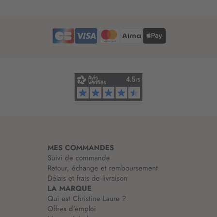
t
r
e
d
’
i
n
f
o
r
m
a
t
i
MES COMMANDES
o
Suivi de commande
n
Retour, échange et remboursement
:
Délais et frais de livraison
LA MARQUE
Qui est Christine Laure ?
Offres d'emploi