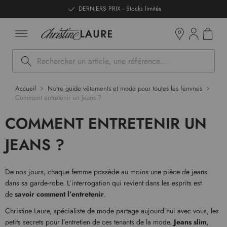
ntenu
DERNIERS PRIX - Stocks limités
Mon pan
Boutiques
Rechercher
Accueil
Notre guide vêtements et mode pour toutes les femmes
Comment entretenir un Jeans ?
COMMENT ENTRETENIR UN
JEANS ?
De nos jours, chaque femme possède au moins une pièce de jeans
dans sa garde-robe. L’interrogation qui revient dans les esprits est
de
savoir comment l’entretenir
.
Christine Laure, spécialiste de mode partage aujourd’hui avec vous, les
petits secrets pour l’entretien de ces tenants de la mode.
Jeans slim,