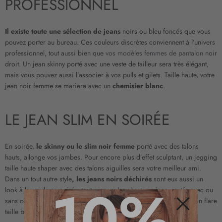
PROFESSIONNEL
Il existe toute une sélection de jeans
noirs ou bleu foncés que vous
pouvez porter au bureau. Ces couleurs discrètes conviennent à l’univers
professionnel, tout aussi bien que
vos modèles femmes de pantalon
noir
droit. Un jean skinny porté avec une veste de tailleur sera très élégant,
mais vous pouvez aussi l’associer à vos pulls et gilets. Taille haute, votre
jean noir femme se mariera avec un
chemisier blanc
.
LE JEAN SLIM EN SOIRÉE
En soirée,
le skinny ou le slim noir femme
porté avec des talons
hauts, allonge vos jambes. Pour encore plus d’effet sculptant, un jegging
taille haute shaper avec des talons aiguilles sera votre meilleur ami.
Dans un tout autre style
, les jeans noirs déchirés
sont eux aussi un
10%
look à la mode en soirée, tout comme les shorts en jean portés avec ou
sans collants. Pour un look légèrement 70’s, optez pour un pantalon flare
taille basse.
Fermer