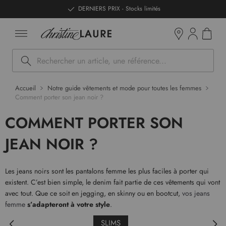
ntenu
DERNIERS PRIX - Stocks limités
Mon pan
Boutiques
Rechercher
Accueil
Notre guide vêtements et mode pour toutes les femmes
Comment porter son jean noir ?
COMMENT PORTER SON
JEAN NOIR ?
Les jeans noirs sont les pantalons femme les plus faciles à porter qui
existent. C’est bien simple, le denim fait partie de ces vêtements qui vont
avec tout. Que ce soit en jegging, en skinny ou en bootcut,
vos jeans
femme
s’adapteront à votre style
.
SLIMS