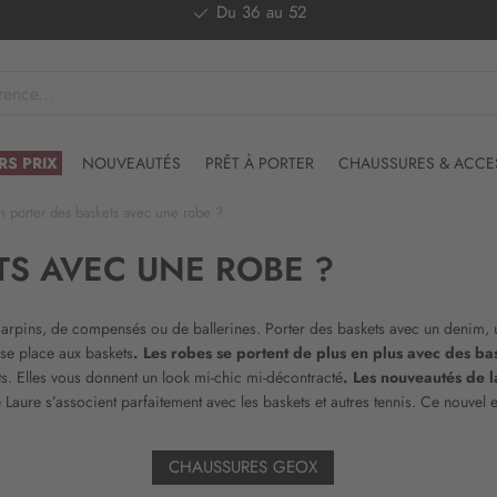
Livraison offerte dès 50€ d'achat
RS PRIX
NOUVEAUTÉS
PRÊT À PORTER
CHAUSSURES & ACCE
n porter des baskets avec une robe ?
TS AVEC UNE ROBE ?
carpins, de compensés ou de ballerines. Porter des baskets avec un denim, 
sse place aux baskets
. Les robes se portent de plus en plus avec des ba
s. Elles vous donnent un look mi-chic mi-décontracté
. Les nouveautés de 
Laure s’associent parfaitement avec les baskets et autres tennis. Ce nouve
CHAUSSURES GEOX