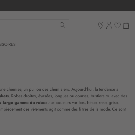
Mon pan
Ma liste d'env
Boutiques
SSOIRES
une chemise, un pull ou des chemisiers. Aujourd’hui, la tendance a
skets
. Robes droites, évasées, longues ou courtes, bustiers ou avec des
la large gamme de robes
aux couleurs variées, bleue, rose, grise,
l empiècement des vêtements agit comme des filtres de la mode. Ce sont