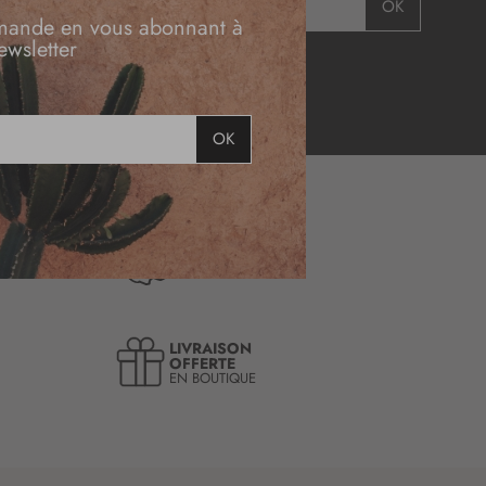
OK
mande en vous abonnant à
ewsletter
OK
DESSINÉ
EN FRANCE
LIVRAISON
OFFERTE
EN BOUTIQUE