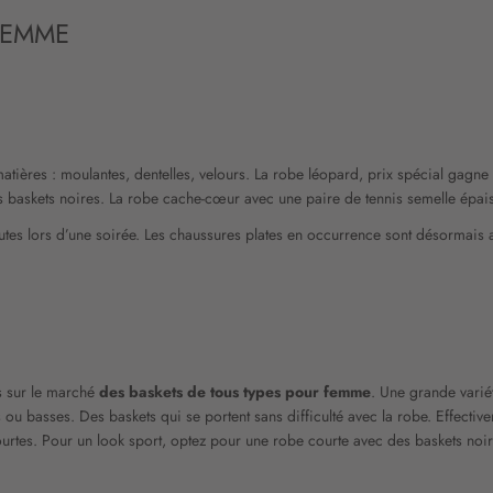
FEMME
tières : moulantes, dentelles, velours. La robe léopard, prix spécial gagn
 baskets noires. La robe cache-cœur avec une paire de tennis semelle épaiss
 hautes lors d’une soirée. Les chaussures plates en occurrence sont désormai
s sur le marché
des baskets de tous types pour femme
. Une grande vari
ou basses. Des baskets qui se portent sans difficulté avec la robe. Effective
rtes. Pour un look sport, optez pour une robe courte avec des baskets noire