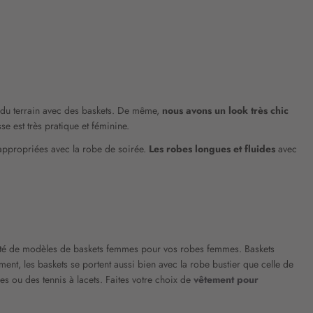
e du terrain avec des baskets. De même,
nous avons un look très chic
e est très pratique et féminine.
s appropriées avec la robe de soirée.
Les robes longues et fluides
avec
été de modèles de baskets femmes pour vos robes femmes. Baskets
ment, les baskets se portent aussi bien avec la robe bustier que celle de
s ou des tennis à lacets. Faites votre choix de
vêtement pour