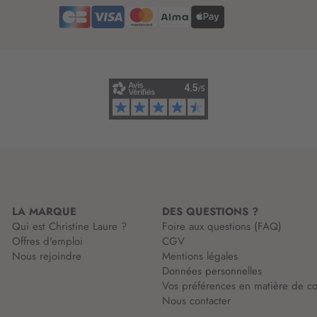
e
e
l
d
e
’
t
i
t
n
r
f
e
o
d
r
’
m
i
a
n
t
f
i
o
o
r
n
m
LA MARQUE
DES QUESTIONS ?
:
a
Qui est Christine Laure ?
Foire aux questions (FAQ)
t
Offres d'emploi
CGV
i
Nous rejoindre
Mentions légales
o
Données personnelles
n
Vos préférences en matière de co
:
Nous contacter