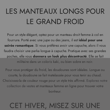
LES MANTEAUX LONGS POUR
LE GRAND FROID
Pour un style élégant, optez pour un manteau droit femme à col en
fourrure. Porté avec une jupe ou des jeans, il est
idéal pour une
soirée romantique
. Si vous préférez avoir une capuche, alors il vous
faudra choisir une parka longue à capuche. Pratique avec ses grandes
poches, elle vous
donnera un look plus décontracté
. Elle se fait
militaire dans un coloris kaki, ou bien sobre en noir.
Pour vous protéger du froid, les doudounes sont idéales. Longue ou
courte, la doudoune se fait matelassée pour vous tenir au chaud.
Choisissez-la de couleur rouge pour un style très affirmé.
Explorez notre
collection de vestes
et manteaux femme en ligne pour trouver votre
bonheur.
CET HIVER, MISEZ SUR UNE