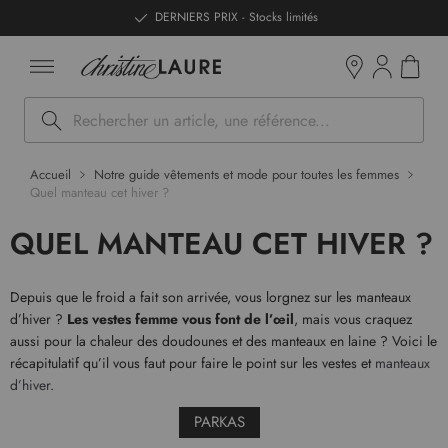
ntenu
DERNIERS PRIX - Stocks limités
Mon pan
Boutiques
Rechercher
Accueil
Notre guide vêtements et mode pour toutes les femmes
Quel manteau cet hiver ?
QUEL MANTEAU CET HIVER ?
Depuis que le froid a fait son arrivée, vous lorgnez sur les manteaux
d’hiver ?
Les vestes femme vous font de l’œil
, mais vous craquez
aussi pour la chaleur des doudounes et des manteaux en laine ? Voici le
récapitulatif qu’il vous faut pour faire le point sur les vestes et
manteaux
d’hiver
.
PARKAS