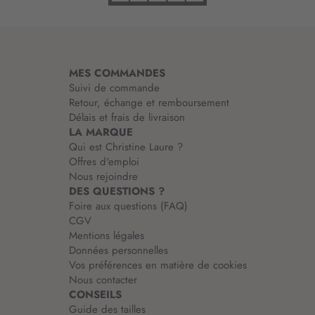
r
m
a
t
i
MES COMMANDES
o
Suivi de commande
n
Retour, échange et remboursement
:
Délais et frais de livraison
LA MARQUE
Qui est Christine Laure ?
Offres d'emploi
Nous rejoindre
DES QUESTIONS ?
Foire aux questions (FAQ)
CGV
Mentions légales
Données personnelles
Vos préférences en matière de cookies
Nous contacter
CONSEILS
Guide des tailles