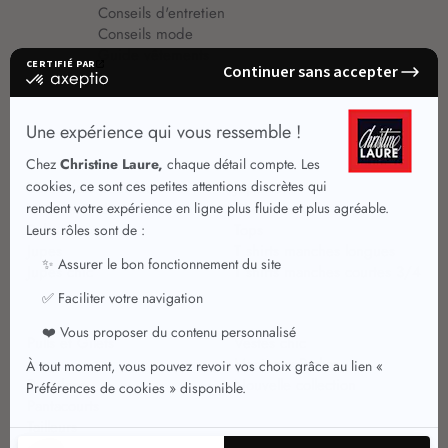
Conseils d'entretien
Conseils mode
Guide vêtements
Vêtements pour femmes
Jupes été
Vêtements de qualité
Chemisiers
Robes
Tops
Jupes
T shirts manches longues
Jupes chic
T shirts manches courtes 3/4
Pulls et Gilets
Vestes chic
Jeans
Manteaux Parkas
Pantalons
Nouvelle collection
Pantacourts
Tailleurs