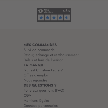
i
n
f
o
r
m
a
t
i
MES COMMANDES
o
Suivi de commande
n
Retour, échange et remboursement
:
Délais et frais de livraison
LA MARQUE
Qui est Christine Laure ?
Offres d'emploi
Nous rejoindre
DES QUESTIONS ?
Foire aux questions (FAQ)
CGV
Mentions légales
Données personnelles