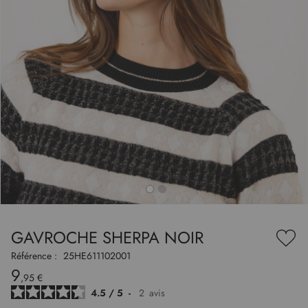
to
nning
e
GAVROCHE SHERPA NOIR
es
Ajou
ry
à
Référence :
25HE611102001
ma
9
liste
,95 €
d’en
4.5
/
5
-
2
avis