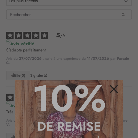
5
/
5
Avis vérifié
S'adapte parfaitement
Avis du
27/07/2026
, suite à une expérience du
11/07/2026
par
Pascale
C.
10%
Utile
(0)
Signaler
4
/
5
Fermer
Avis vérifié
Très jolie casquette mais peut-être un peu grande
DE REMISE
Avis du
01/12/2025
, suite à une expérience du
15/11/2025
par
Liliane
V.
Utile
(0)
Signaler