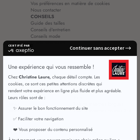
Vos préférences en matière de cookies
Nous contacter
CONSEILS
Guide des tailles
Conseils d'entretien
Conseils mode
Guide vêtements
Vêtements pour femmes
Jupes été
Vêtements de qualité
Chemisiers
Robes
Tops
Jupes
T shirts manches longues
Jupes chic
T shirts manches courtes 3/4
Pulls et Gilets
Vestes chic
Jeans
Manteaux Parkas