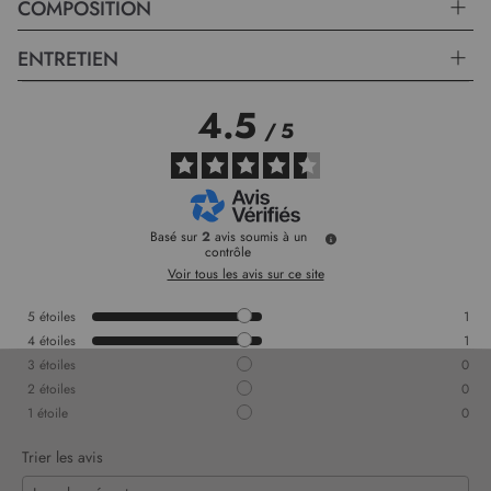
esthétique.
COMPOSITION
ENTRETIEN
4.5
/
5
Basé sur
2
avis soumis à un
contrôle
Voir tous les avis sur ce site
5
étoiles
1
4
étoiles
1
3
étoiles
0
2
étoiles
0
1
étoile
0
Trier les avis