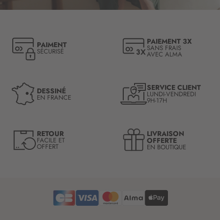
r
i
p
t
PAIEMENT 3X
PAIMENT
i
SANS FRAIS
SÉCURISÉ
AVEC ALMA
o
n
à
n
SERVICE CLIENT
DESSINÉ
LUNDI-VENDREDI
o
EN FRANCE
9H-17H
t
r
e
LIVRAISON
RETOUR
l
OFFERTE
FACILE ET
OFFERT
EN BOUTIQUE
e
t
t
r
e
d
’