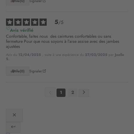
o
Utile
(0)
Signaler
t
r
e
5
/
5
l
Avis vérifié
e
Confortable, faites nous  des ceintures confortables ou sans 
t
fermeture Pour que nous soyons à l’aise assise avec des jambes 
t
ajustées
r
Avis du
12/04/2025
, suite à une expérience du
27/03/2025
par
Joelle
e
S.
d
’
Utile
(0)
Signaler
i
n
f
1
2
o
r
m
a
t
i
o