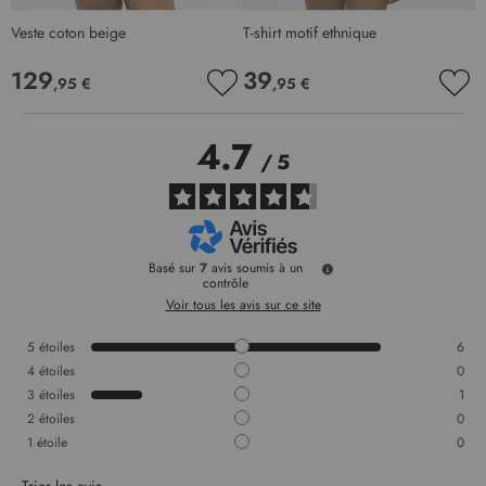
Veste coton beige
T-shirt motif ethnique
129
39
,95 €
,95 €
AJOUTER
AJO
À
À
MA
MA
4.7
LISTE
LIS
/
5
D’ENVIE
D’E
Basé sur
7
avis soumis à un
contrôle
Voir tous les avis sur ce site
5
étoiles
6
4
étoiles
0
3
étoiles
1
2
étoiles
0
1
étoile
0