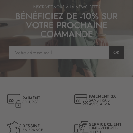
INSCRIVEZ-VOUS À LA NEWSLETTER
BÉNÉFICIEZ DE -10% SUR
VOTRE PROCHAINE
COMMANDE
I
OK
n
s
c
r
i
p
t
PAIEMENT 3X
PAIMENT
i
SANS FRAIS
SÉCURISÉ
AVEC ALMA
o
n
à
n
SERVICE CLIENT
DESSINÉ
LUNDI-VENDREDI
o
EN FRANCE
9H-17H