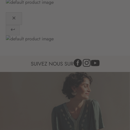
n
:
SUIVEZ NOUS SUR