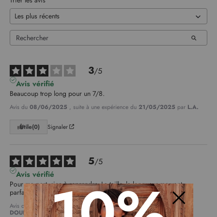
Trier les avis
3
/
5
Avis vérifié
Beaucoup trop long pour un 7/8.
Avis du
08/06/2025
, suite à une expérience du
21/05/2025
par
L.A.
Utile
(0)
Signaler
5
/
5
Avis vérifié
10%
Pour ma part, rien à reprendre. La taille, la longueur me vont 
parfaitement bien. Belle coupe.
Avis du
05/05/2025
, suite à une expérience du
12/04/2025
par
DOURTHE J.
Fermer