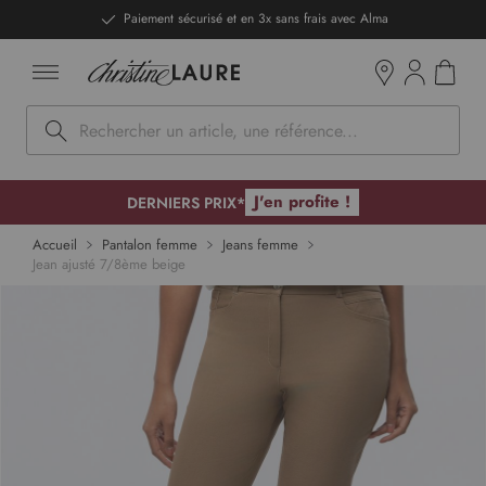
ntenu
vec Alma
DERNIERS PRIX - Stocks limités
Mon pan
Boutiques
Rechercher
J'en profite !
DERNIERS PRIX*
p to
Accueil
Pantalon femme
Jeans femme
Jean ajusté 7/8ème beige
 of
ges
lery