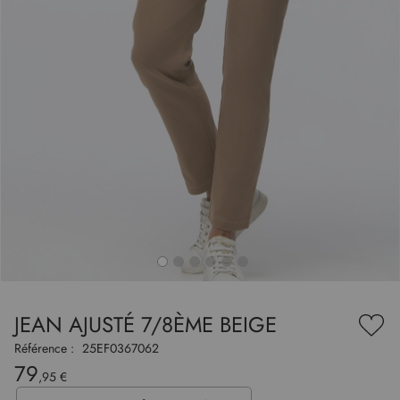
to
nning
e
JEAN AJUSTÉ 7/8ÈME BEIGE
es
Ajou
ry
à
Référence :
25EF0367062
ma
79
liste
,95 €
d’en