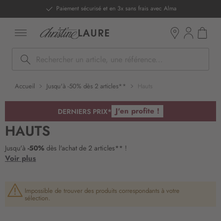
ntenu
Paiement sécurisé et en 3x sans frais avec Alma
Mon pan
Boutiques
Rechercher
Accueil
Jusqu'à -50% dès 2 articles**
Hauts
J'en profite !
DERNIERS PRIX*
HAUTS
Jusqu'à
-50%
dès l'achat de 2 articles** !
Voir plus
Impossible de trouver des produits correspondants à votre
sélection.