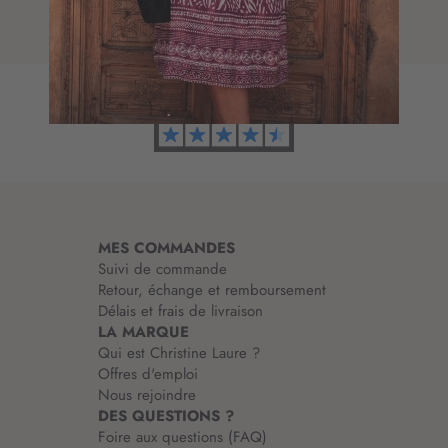
e
t
d
i
’
o
i
n
n
à
f
n
o
o
r
t
m
r
a
e
t
l
i
e
MES COMMANDES
o
t
Suivi de commande
n
t
Retour, échange et remboursement
:
r
Délais et frais de livraison
e
LA MARQUE
d
Qui est Christine Laure ?
’
Offres d'emploi
i
Nous rejoindre
n
DES QUESTIONS ?
f
Foire aux questions (FAQ)