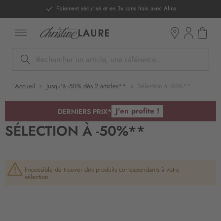
ntenu
Paiement sécurisé et en 3x sans frais avec Alma
Mon pan
Boutiques
Rechercher
Accueil
Jusqu'à -50% dès 2 articles**
Sélection à -50%**
J'en profite !
DERNIERS PRIX*
SÉLECTION À -50%**
Impossible de trouver des produits correspondants à votre
sélection.