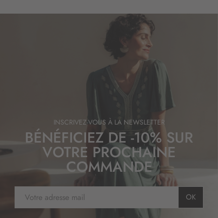
INSCRIVEZ-VOUS À LA NEWSLETTER
BÉNÉFICIEZ DE -10% SUR
VOTRE PROCHAINE
COMMANDE
I
OK
n
s