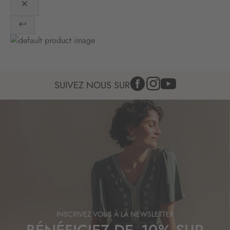
i
n
f
o
r
m
a
t
SUIVEZ NOUS SUR
i
o
n
:
INSCRIVEZ-VOUS À LA NEWSLETTER