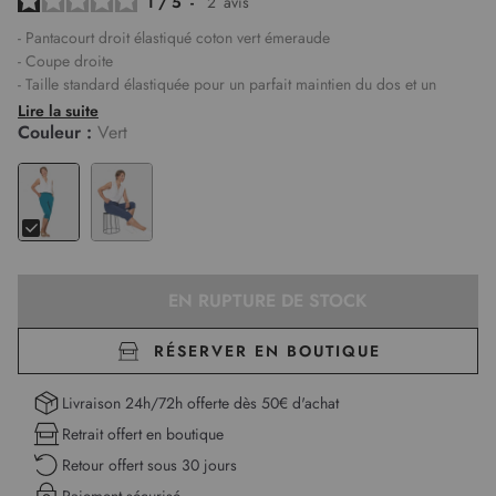
1
/
5
-
2
avis
- Pantacourt droit élastiqué coton vert émeraude
- Coupe droite
- Taille standard élastiquée pour un parfait maintien du dos et un
confort optimal
Lire la suite
- Fermeture par bouton et fermeture zippée
Couleur :
Vert
- Passants pour ceinture
- Revers au bas des jambes
- 2 poches italiennes à l'avant et 2 poches à revers avec bouton à
l'arrière
- Tissu léger, doux et stretch
- Monique mesure 1,75m et porte une taille 38
EN RUPTURE DE STOCK
Longueur :
71 cm pour la première taille
RÉSERVER EN BOUTIQUE
Livraison 24h/72h offerte dès 50€ d'achat
Retrait offert en boutique
Retour offert sous 30 jours