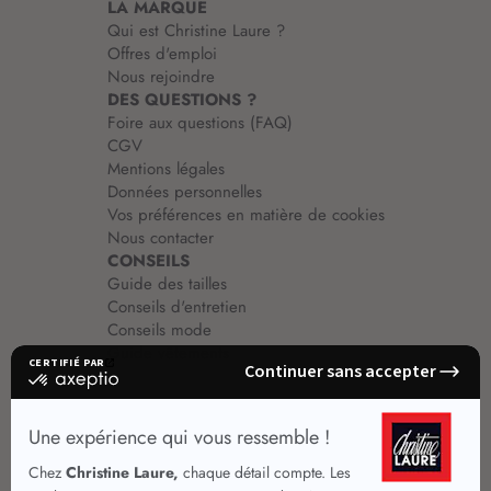
LA MARQUE
Qui est Christine Laure ?
Offres d'emploi
Nous rejoindre
DES QUESTIONS ?
Foire aux questions (FAQ)
CGV
Mentions légales
Données personnelles
Vos préférences en matière de cookies
Nous contacter
CONSEILS
Guide des tailles
Conseils d'entretien
Conseils mode
Guide vêtements