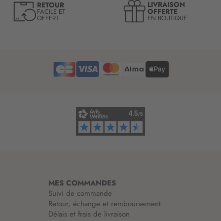
LIVRAISON
RETOUR
l
OFFERTE
FACILE ET
OFFERT
EN BOUTIQUE
e
t
t
r
e
d
’
i
n
f
o
r
m
a
t
i
MES COMMANDES
o
Suivi de commande
n
Retour, échange et remboursement
:
Délais et frais de livraison