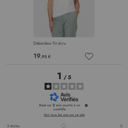
Débardeur fin écru
19
,95 €
AJOUTER
À
MA
1
LISTE
/
5
D’ENVIE
Basé sur
2
avis soumis à un
contrôle
Voir tous les avis sur ce site
5
étoiles
0