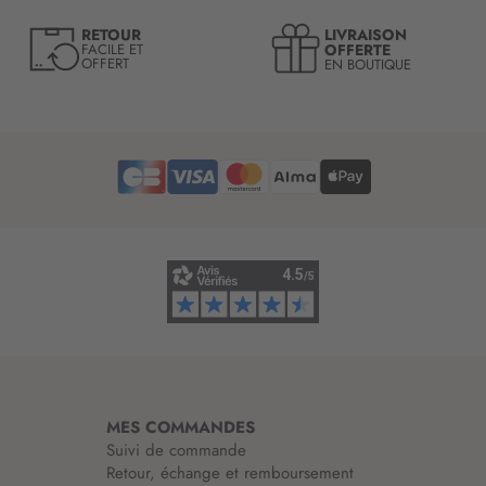
e
LIVRAISON
RETOUR
l
OFFERTE
FACILE ET
OFFERT
EN BOUTIQUE
e
t
t
r
e
d
’
i
n
f
o
r
m
a
t
i
MES COMMANDES
o
Suivi de commande
n
Retour, échange et remboursement
: