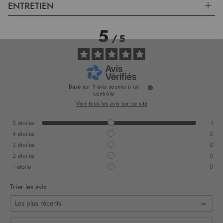
ENTRETIEN
5
/
5
Basé sur
1
avis soumis à un
contrôle
Voir tous les avis sur ce site
5
étoiles
1
4
étoiles
0
3
étoiles
0
2
étoiles
0
1
étoile
0
Trier les avis