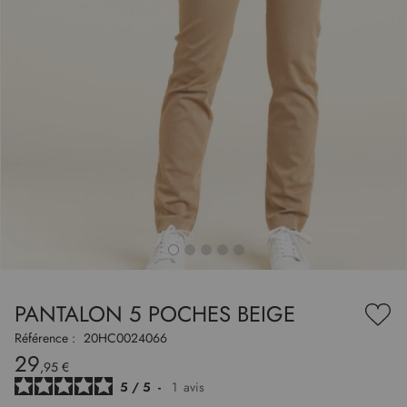
to
nning
e
PANTALON 5 POCHES BEIGE
es
Ajou
ry
à
Référence :
20HC0024066
ma
29
liste
,95 €
d’en
5
/
5
-
1
avis