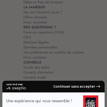
Délais et frais de livraison
LA MARQUE
Qui est Christine Laure ?
Offres d'emploi
Nous rejoindre
DES QUESTIONS ?
Foire aux questions (FAQ)
CGV
Mentions légales
Données personnelles
Vos préférences en matière de cookies
Nous contacter
CONSEILS
Guide des tailles
Conseils d'entretien
Conseils mode
Guide vêtements