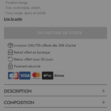
- Pantalon beige
- Très confortable, stretch
- Tissu sergé, épais et solide
- Ceinture élastiquée du milieu devant au dos
Lire la suite
- Coupe affinée le long de la jambe
- Eco-responsable : ce pantalon a nécessité moins d'eau et moins
EN RUPTURE DE STOCK
d'énergie pour sa fabrication
- Existe en beige C0024, bleu encre C0310, marron havane C0311,
vert kaki C0313, rouge tomette C0314, bleu canard C0315 et rouge
Livraison 24h/72h offerte dès 50€ d'achat
foncé C0316
Retrait offert en boutique
- La mannequin mesure 1,76m et porte un 38
Retour offert sous 30 jours
Longueur :
Paiement sécurisé
101 cm du haut jusqu'en bas pour la première taille.
DESCRIPTION
COMPOSITION