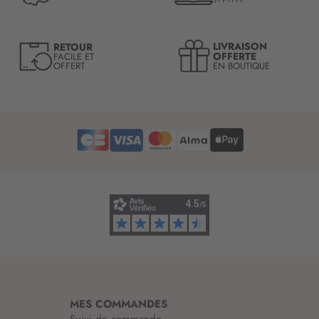
t
r
e
LIVRAISON
RETOUR
l
OFFERTE
FACILE ET
OFFERT
EN BOUTIQUE
e
t
t
r
e
d
’
i
n
f
o
r
m
a
t
i
MES COMMANDES
o