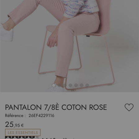
to
nning
e
PANTALON 7/8È COTON ROSE
es
Ajou
ry
à
Référence :
26EF4229116
ma
25
liste
,95 €
d’en