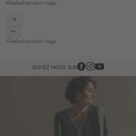
n
:
SUIVEZ NOUS SUR