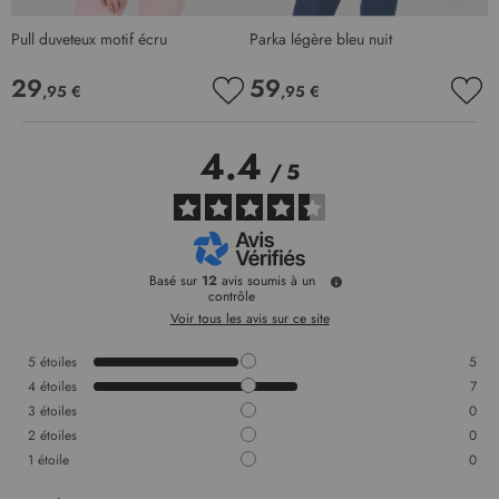
Pull duveteux motif écru
Parka légère bleu nuit
29
59
,95 €
,95 €
AJOUTER
AJO
À
À
MA
MA
4.4
LISTE
LIS
/
5
D’ENVIE
D’E
Basé sur
12
avis soumis à un
contrôle
Voir tous les avis sur ce site
5
étoiles
5
4
étoiles
7
3
étoiles
0
2
étoiles
0
1
étoile
0