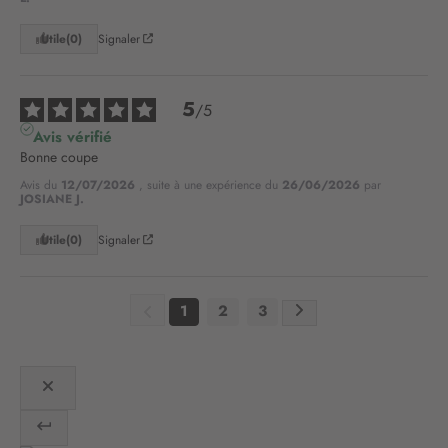
o
t
Utile
(0)
Signaler
r
e
l
5
e
/
5
t
Avis vérifié
t
Bonne coupe
r
Avis du
12/07/2026
, suite à une expérience du
26/06/2026
par
e
JOSIANE J.
d
’
Utile
(0)
Signaler
i
n
f
1
2
3
o
r
m
a
t
i
o