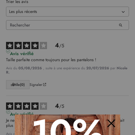
Trier les avis
4
/
5
Avis vérifié
Taille parfaite comme toujours pour les pantalons !
Avis du
05/08/2026
, suite à une expérience du
20/07/2026
par
Nicole
R.
Utile
(0)
Signaler
4
/
5
10%
Avis vérifié
Je ne m'attendais pas à cette matière et pensais que la couleur était 
plus rose poudré. Taille et longueur parfaites!
Fermer
Avis du
27/07/2026
, suite à une expérience du
11/07/2026
par