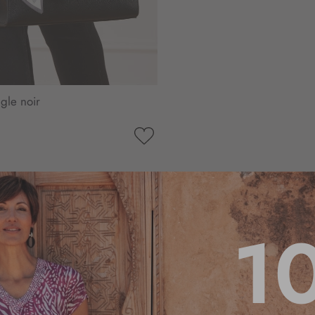
gle noir
AJOUTER
À
MA
LISTE
D’ENVIE
1
4.1
/
5
Basé sur
10
avis soumis à un