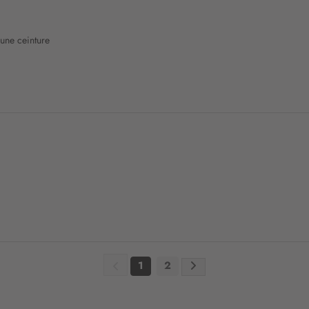
n
:
 une ceinture
1
2