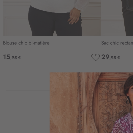
Blouse chic bi-matière
Sac chic rectan
15
29
,95 €
,95 €
AJOUTER
À
MA
LISTE
D’ENVIE