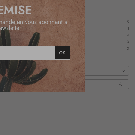
EMISE
mande en vous abonnant à
5
ewsletter
1
4
0
0
OK