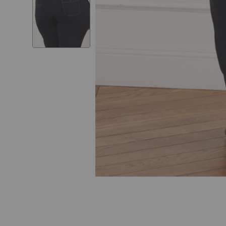
Skip to
the
beginning
of the
images
gallery