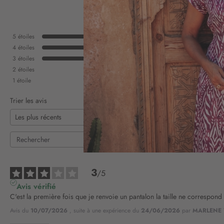
5
étoiles
4
étoiles
3
étoiles
2
étoiles
1
étoile
Trier les avis
3
/
5
Avis vérifié
C'est la première fois que je renvoie un pantalon la taille ne correspond
Avis du
10/07/2026
, suite à une expérience du
24/06/2026
par
MARLENE 