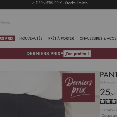
DERNIERS PRIX - Stocks limités
RS PRIX
NOUVEAUTÉS
PRÊT À PORTER
CHAUSSURES & ACCE
DERNIERS PRIX*
J'en profite !
PAN
Référence 
25
,95 
- Pantalon 
- Coupe aj