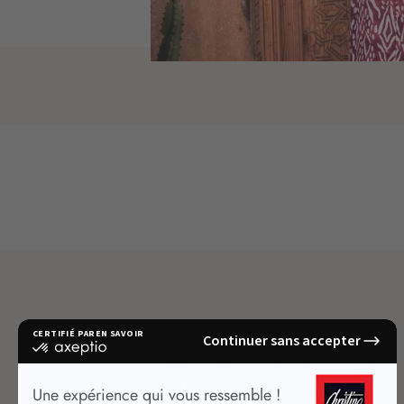
MES COMMANDES
Suivi de commande
Retour, échange et remboursement
Délais et frais de livraison