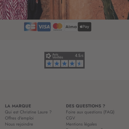
r
t
i
t
p
r
t
e
i
d
o
’
n
i
à
n
n
f
o
o
t
r
r
m
e
a
l
t
e
i
t
o
t
n
r
LA MARQUE
DES QUESTIONS ?
:
e
Qui est Christine Laure ?
Foire aux questions (FAQ)
d
Offres d'emploi
CGV
’
Nous rejoindre
Mentions légales