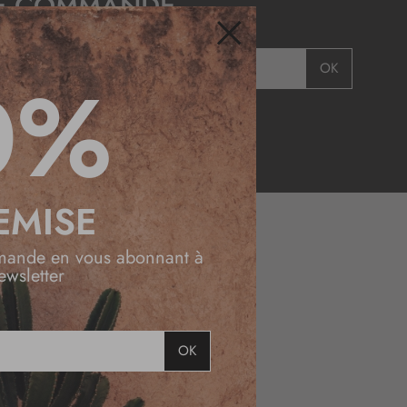
E COMMANDE
Fermer
OK
0%
EMISE
mande en vous abonnant à
ewsletter
DESSINÉ
EN FRANCE
OK
LIVRAISON
OFFERTE
EN BOUTIQUE