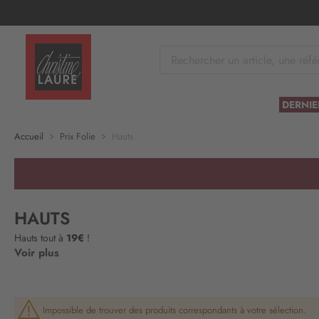
tenu
Paiement sécurisé et en 3x sans frais av
DERNIE
Accueil
Prix Folie
Hauts
HAUTS
Hauts tout à
19€
!
Voir plus
Impossible de trouver des produits correspondants à votre sélection.