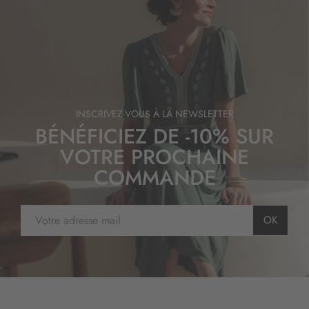
INSCRIVEZ-VOUS À LA NEWSLETTER
BÉNÉFICIEZ DE -10% SUR
VOTRE PROCHAINE
COMMANDE
I
OK
n
s
c
r
i
p