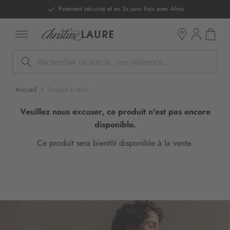
ntenu
Alma
DERNIERS PRIX - Stocks limités
Mon pan
Boutiques
Rechercher
Accueil
Produit à venir
Veuillez nous excuser, ce produit n'est pas encore
disponible.
Ce produit sera bientôt disponible à la vente.