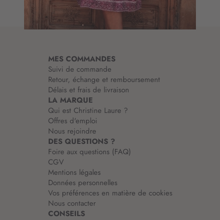
n
r
à
m
n
a
o
t
t
i
r
MES COMMANDES
o
e
Suivi de commande
n
l
Retour, échange et remboursement
:
e
Délais et frais de livraison
t
LA MARQUE
t
Qui est Christine Laure ?
r
Offres d'emploi
e
Nous rejoindre
d
DES QUESTIONS ?
’
Foire aux questions (FAQ)
i
CGV
n
Mentions légales
f
Données personnelles
o
Vos préférences en matière de cookies
r
Nous contacter
m
CONSEILS