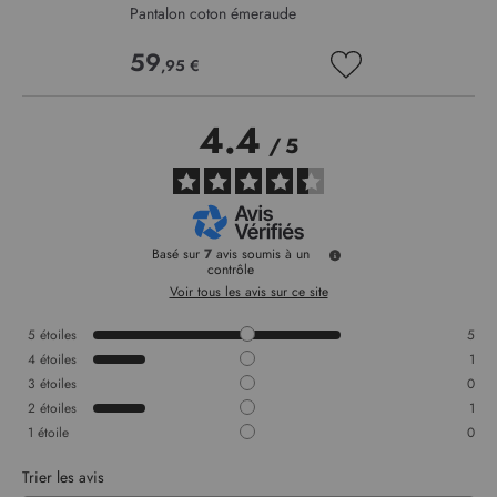
Pantalon coton émeraude
59
,95 €
AJOUTER
À
MA
4.4
LISTE
/
5
D’ENVIE
Basé sur
7
avis soumis à un
contrôle
Voir tous les avis sur ce site
5
étoiles
5
4
étoiles
1
3
étoiles
0
2
étoiles
1
1
étoile
0
Trier les avis