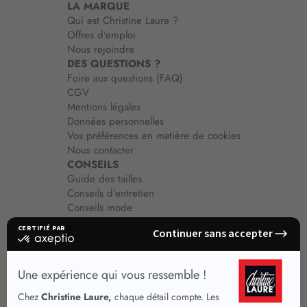
LA MARQUE
Qui est Christine Laure ?
Offres d'emploi
Nous rejoindre
DES QUESTIONS ?
Foire aux questions (FAQ)
CGV
Mentions légales
Données personnelles
Vos préférences en matière de cookies
Nous contacter
CONSEILS
Guide des tailles
Conseils d'entretien
Conseils mode
Guide vêtements