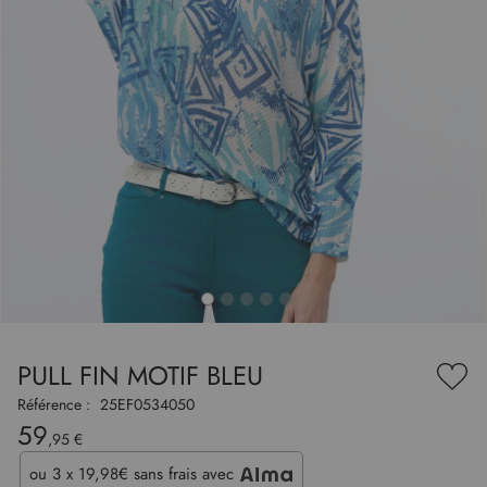
to
nning
e
PULL FIN MOTIF BLEU
es
Ajou
ry
à
Référence :
25EF0534050
ma
59
liste
,95 €
d’en
ou
3 x 19,98€
sans frais avec