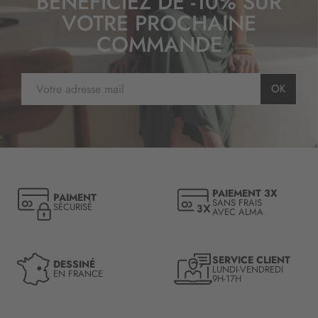
BÉNÉFICIEZ DE -10% SUR
VOTRE PROCHAINE
COMMANDE
I
OK
n
s
c
r
i
p
t
PAIEMENT 3X
PAIMENT
i
SANS FRAIS
SÉCURISÉ
AVEC ALMA
o
n
à
n
SERVICE CLIENT
DESSINÉ
LUNDI-VENDREDI
o
EN FRANCE
9H-17H
t
r
e