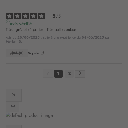
r
e
5
/
5
l
e
Avis vérifié
t
Très agréable à porter ! Très belle couleur !
t
Avis du
20/06/2025
, suite à une expérience du
04/06/2025
par
r
Myriam B.
e
d
Utile
(0)
Signaler
’
i
n
1
2
f
o
r
m
a
t
i
o
n