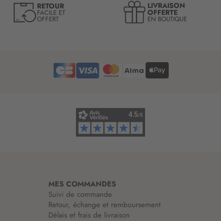
LIVRAISON
RETOUR
l
OFFERTE
FACILE ET
OFFERT
EN BOUTIQUE
e
t
t
r
e
d
’
i
n
f
o
r
m
a
t
i
MES COMMANDES
o
Suivi de commande
n
Retour, échange et remboursement
:
Délais et frais de livraison