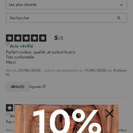
5
/
5
Avis vérifié
Parfait couleur, qualité ,et surtout le prix 

Très confortable 

Merci
Avis du
27/08/2025
, suite à une expérience du
11/08/2025
par
Evelyne
N.
Utile
(0)
Signaler
10%
2
/
5
Avis vérifié
Pas reçu
Fermer
Avis du
24/08/2025
, suite à une expérience du
31/07/2025
par
Martine