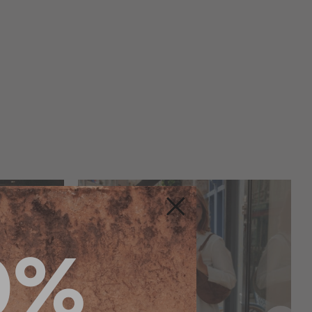
Fermer
0%