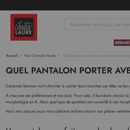
tenu
DERNIE
Accueil
Nos Conseils Mode
Quel pantalon porter avec des hanches lar
QUEL PANTALON PORTER AV
Certaines femmes vont chercher à cacher leurs hanches car elles ne les ap
À chacune ses préférences et son look. Pour cela, il faut donc choisir 
morphologie en A. Alors quel type de pantalon est conseillé à ces morp
Voici nos astuces pour vous sublimer et bien choisir vos pièces vestimen