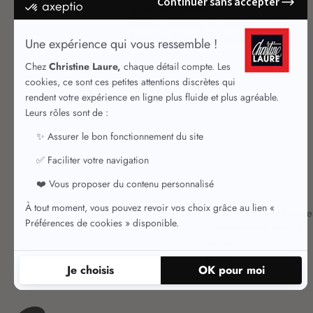
Suivi de commande
Retour, échange et remboursement
Délais et frais de livraison
Vêtements pour femme
Vêtements de qualité
Robes
Jupes
Jupes chic