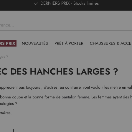
DERNIERS PRIX - Stocks limités
RS PRIX
NOUVEAUTÉS
PRÊT À PORTER
CHAUSSURES & ACCE
ges ?
EC DES HANCHES LARGES ?
précient pas toujours ; d’autres, au contraire, vont vouloir les mettre en val
la bonne coupe et la bonne forme de
pantalon femme
. Les femmes ayant des 
hologies ?
taires.