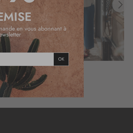
EMISE
mande en vous abonnant à
ewsletter
OK
Jean large 7/8 bleu
59
,99 €