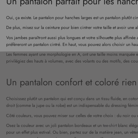
Un pantalon parfait pour les hanc
Oui, ça existe. Le pantalon pour hanches larges est un pantalon plutôt c
De plus, misez sur la ceinture pour bien cintrer votre taille et avoir une a
Vos jambes paraîtront aussi plus longues et votre silhouette plus affinée
préfèreront un pantalon cintré. En haut, vous pouvez alors choisir un ha
Les femmes ayant une morphologie en A, ont une taille moins marquée et u
privilégiez des hauts à volumes, avec des volants ou des motifs, des co
Un pantalon confort et coloré rie
Choisissez plutôt un pantalon qui est conçu dans un tissu fluide, en coto
droit (comme la jupe ou la robe) est un indispensable du dressing fémini
Côté couleurs, vous pouvez miser sur celles de votre choix : du noir ou 
Osez la couleur avec un joli pantalon bordeaux et un
tee-shirt
blanc éléga
pour un effet plus estival. Ou bien, partez sur de la matière jean, un v