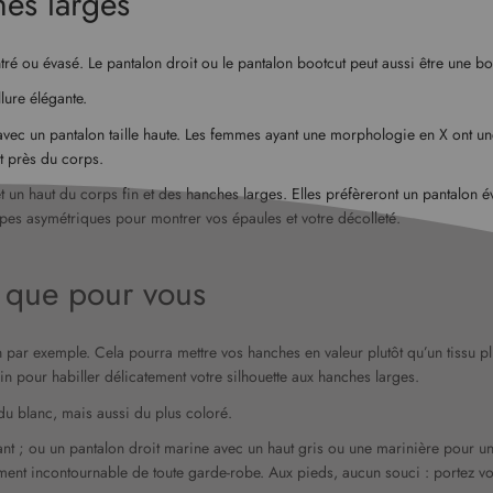
hes larges
intré ou évasé. Le pantalon droit ou le pantalon bootcut peut aussi être une 
llure élégante.
 avec un pantalon taille haute. Les femmes ayant une morphologie en X ont un
ut près du corps.
n haut du corps fin et des hanches larges. Elles préfèreront un pantalon éva
upes asymétriques pour montrer vos épaules et votre décolleté.
n que pour vous
n par exemple. Cela pourra mettre vos hanches en valeur plutôt qu’un tissu p
n pour habiller délicatement votre silhouette aux hanches larges.
du blanc, mais aussi du plus coloré.
nt ; ou un pantalon droit marine avec un haut gris ou une marinière pour un 
êtement incontournable de toute garde-robe. Aux pieds, aucun souci : portez 