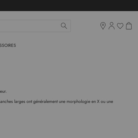
Mon pan
Ma liste d'env
Boutiques
SSOIRES
eur.
hanches larges ont généralement une morphologie en X ou une