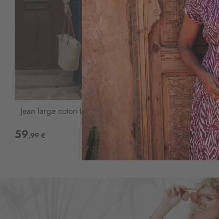
Jean large coton brut
Jean large
59
59
,99 €
,99 €