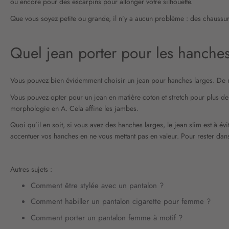
ou encore pour des escarpins pour allonger votre silhouette.
Que vous soyez petite ou grande, il n’y a aucun problème : des chaussure
Quel jean porter pour les hanches
Vous pouvez bien évidemment choisir un jean pour hanches larges. De même
Vous pouvez opter pour un jean en matière coton et stretch pour plus de 
morphologie en A. Cela affine les jambes.
Quoi qu’il en soit, si vous avez des hanches larges, le jean slim est à év
accentuer vos hanches en ne vous mettant pas en valeur. Pour rester dans 
Autres sujets :
Comment être stylée avec un pantalon ?
Comment habiller un pantalon cigarette pour femme ?
Comment porter un pantalon femme à motif ?