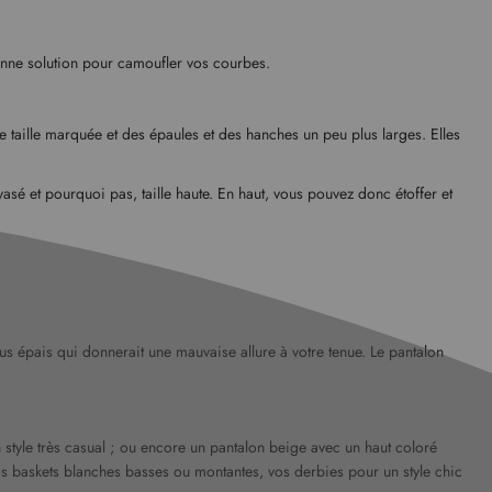
bonne solution pour camoufler vos courbes.
e taille marquée et des épaules et des hanches un peu plus larges. Elles
sé et pourquoi pas, taille haute. En haut, vous pouvez donc étoffer et
lus épais qui donnerait une mauvaise allure à votre tenue. Le pantalon
style très casual ; ou encore un pantalon beige avec un haut coloré
vos baskets blanches basses ou montantes, vos derbies pour un style chic