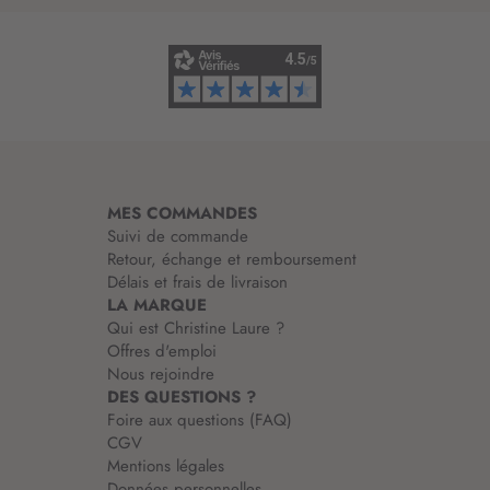
i
n
f
o
r
m
a
t
i
MES COMMANDES
o
Suivi de commande
n
Retour, échange et remboursement
:
Délais et frais de livraison
LA MARQUE
Qui est Christine Laure ?
Offres d'emploi
Nous rejoindre
DES QUESTIONS ?
Foire aux questions (FAQ)
CGV
Mentions légales
Données personnelles