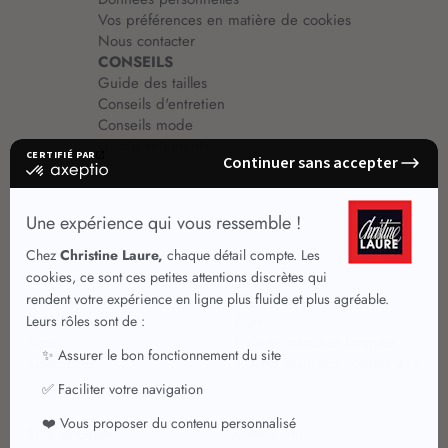
Vos préférences en matière de cookies
Nous contacter
CONSEILS
Guide des tailles
Conseils d'entretien
Conseils mode
Guide vêtements
Vêtements pour femmes
Jupes été
Vêtements de qualité
Chemisiers
Robes
Tops
Jupes
T shirts manches longues
Jupes chic
T shirts manches courtes 3/4
Pulls et Gilets
Vestes chic