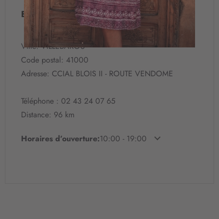
i
o
Bi-store Blois
n
à
n
Ville: VILLEBAROU
o
Code postal: 41000
t
Adresse: CCIAL BLOIS II - ROUTE VENDOME
r
e
l
Téléphone : 02 43 24 07 65
e
Distance: 96 km
t
t
r
Horaires d’ouverture:
10:00 - 19:00
e
d
’
i
n
f
o
r