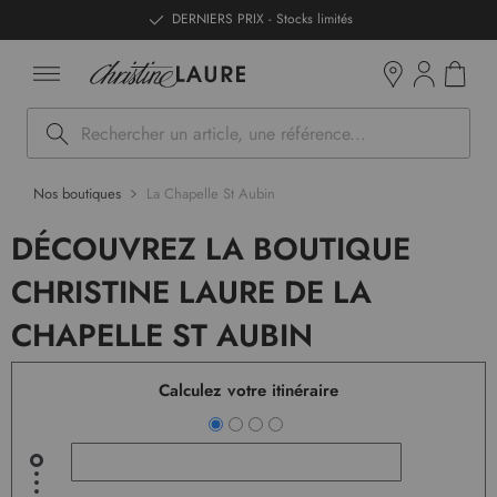
ntenu
DERNIERS PRIX - Stocks limités
Mon pan
Boutiques
Rechercher
Nos boutiques
La Chapelle St Aubin
DÉCOUVREZ LA BOUTIQUE
CHRISTINE LAURE DE LA
CHAPELLE ST AUBIN
Calculez votre itinéraire