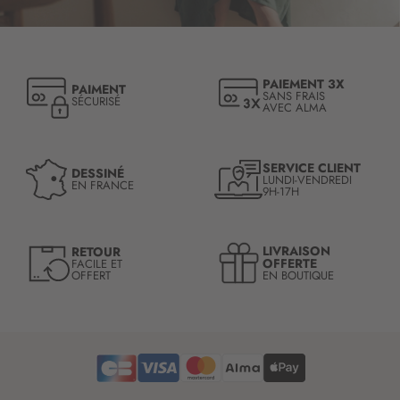
r
i
p
t
PAIEMENT 3X
PAIMENT
i
SANS FRAIS
SÉCURISÉ
AVEC ALMA
o
n
à
n
SERVICE CLIENT
DESSINÉ
LUNDI-VENDREDI
o
EN FRANCE
9H-17H
t
r
e
LIVRAISON
RETOUR
l
OFFERTE
FACILE ET
OFFERT
EN BOUTIQUE
e
t
t
r
e
d
’