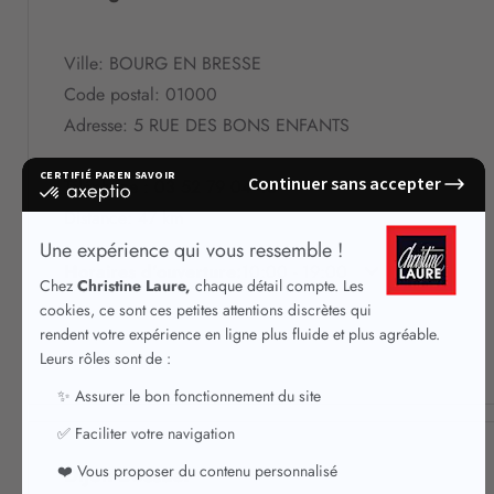
Ville: BOURG EN BRESSE
Code postal: 01000
Adresse: 5 RUE DES BONS ENFANTS
Téléphone : 03 52 79 04 43
Distance: 47 km
Horaires d’ouverture:
10:00 - 19:00
Dijon Bossuet