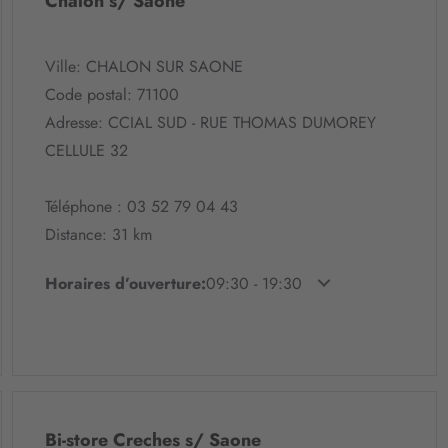
Chalon s/ Saone
m
a
t
i
Ville: CHALON SUR SAONE
o
Code postal: 71100
n
Adresse: CCIAL SUD - RUE THOMAS DUMOREY
:
CELLULE 32
Téléphone : 03 52 79 04 43
Distance: 31 km
Horaires d’ouverture:
09:30 - 19:30
Bi-store Creches s/ Saone