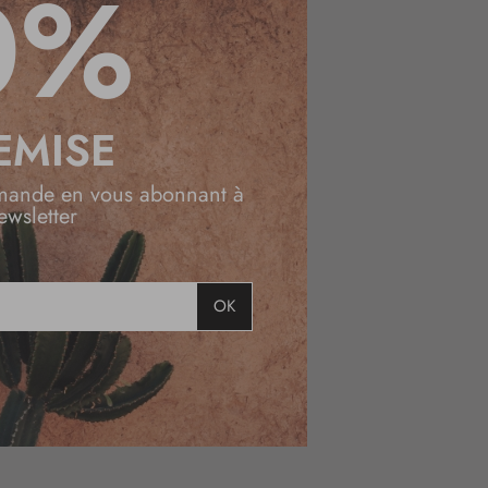
0%
EMISE
mande en vous abonnant à
ewsletter
OK