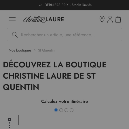
ntenu
DERNIERS PRIX - Stocks limités
Mon pan
Boutiques
Rechercher
Nos boutiques
St Quentin
DÉCOUVREZ LA BOUTIQUE
CHRISTINE LAURE DE ST
QUENTIN
Calculez votre itinéraire