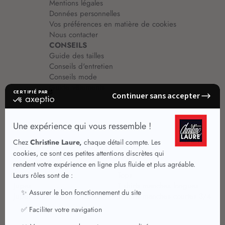
Mentions légales
Données personnelles
Vos préférences en matière de cookies
Nous contacter
CONSEILS
Guide des tailles
Conseils d'entretien
Conseils mode
Guide vêtements
Vêtements pour femmes
Jupes été
Vêtements de qualité
Chemisiers
Robes
Tops
Jupes
T shirts manches longues
Jupes chic
T shirts manches courtes 3/4