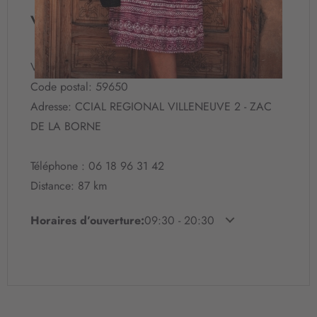
i
Villeneuve d Ascq
o
n
à
Ville: VILLENEUVE D ASCQ
n
Code postal: 59650
o
t
Adresse: CCIAL REGIONAL VILLENEUVE 2 - ZAC
r
DE LA BORNE
e
l
e
Téléphone : 06 18 96 31 42
t
Distance: 87 km
t
r
Horaires d’ouverture:
09:30 - 20:30
e
d
’
i
n
f
o