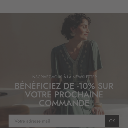
r
m
a
t
i
o
n
:
INSCRIVEZ-VOUS À LA NEWSLETTER
BÉNÉFICIEZ DE -10% SUR
VOTRE PROCHAINE
COMMANDE
I
OK
n