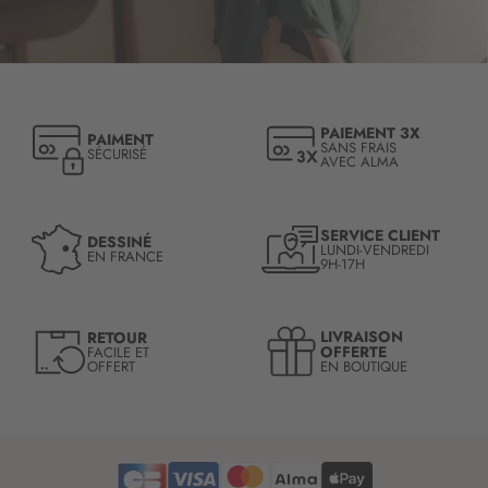
s
c
r
i
p
t
PAIEMENT 3X
PAIMENT
i
SANS FRAIS
SÉCURISÉ
AVEC ALMA
o
n
à
n
SERVICE CLIENT
DESSINÉ
LUNDI-VENDREDI
o
EN FRANCE
9H-17H
t
r
e
LIVRAISON
RETOUR
l
OFFERTE
FACILE ET
OFFERT
EN BOUTIQUE
e
t
t
r
e
d