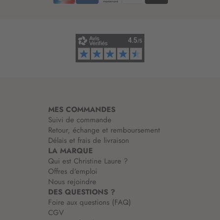
’
i
n
f
o
r
m
a
t
i
MES COMMANDES
o
Suivi de commande
n
Retour, échange et remboursement
:
Délais et frais de livraison
LA MARQUE
Qui est Christine Laure ?
Offres d'emploi
Nous rejoindre
DES QUESTIONS ?
Foire aux questions (FAQ)
CGV