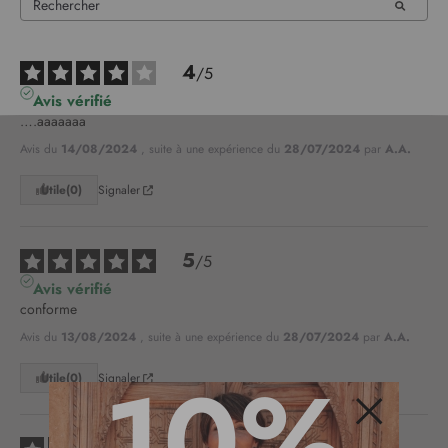
4
/
5
Avis vérifié
….aaaaaaa
Avis du
14/08/2024
, suite à une expérience du
28/07/2024
par
A.A.
Utile
(0)
Signaler
5
/
5
Avis vérifié
conforme
Avis du
13/08/2024
, suite à une expérience du
28/07/2024
par
A.A.
10%
Utile
(0)
Signaler
Fermer