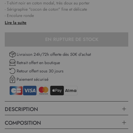
- T-shirt noir en coton modal, très doux au porter
- Sérigraphie "cocon de coton" fine et délicate
- Encolure ronde
- Manches 3/4
Lire la suite
- Toucher doux et agréable au porter
- Existe en coloris orange D2029, noir D2659 et vert émeraude
EN RUPTURE DE STOCK
D2660
- La mannequin mesure 1,76m et porte un 38
Livraison 24h/72h offerte dès 50€ d'achat
Longueur :
59 cm du haut de l'épaule jusqu'en bas pour la première
Retrait offert en boutique
taille.
Retour offert sous 30 jours
Paiement sécurisé
DESCRIPTION
COMPOSITION