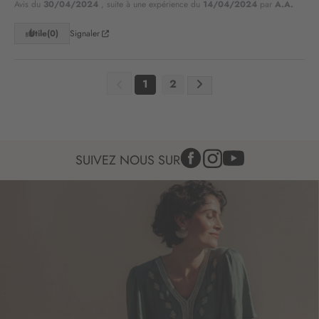
o
Avis du
30/04/2024
, suite à une expérience du
14/04/2024
par
A.A.
t
r
Utile
(0)
Signaler
e
l
e
1
2
t
t
r
e
d
SUIVEZ NOUS SUR
’
i
n
f
o
r
m
a
t
i
o