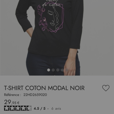
to
nning
e
T-SHIRT COTON MODAL NOIR
es
Ajou
ry
à
Référence :
22HD2659020
ma
29
liste
,95 €
d’en
4.5
/
5
-
6
avis