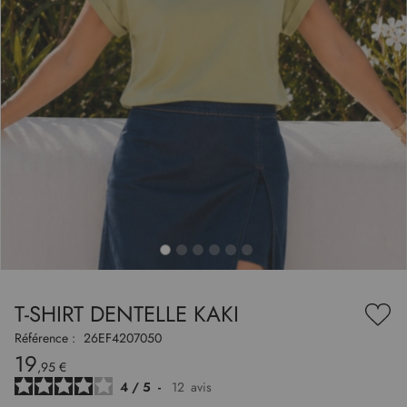
to
nning
e
T-SHIRT DENTELLE KAKI
es
Ajou
ry
à
Référence :
26EF4207050
ma
19
liste
,95 €
d’en
4
/
5
-
12
avis