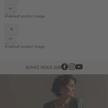
i
o
n
:
SUIVEZ NOUS SUR