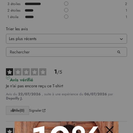
3
étoiles
2
2
étoiles
1
1
étoile
1
Trier les avis
1
/
5
Avis vérifié
Je n'ai pas encore reçu ce T-shirt
Avis du
22/07/2026
, suite à une expérience du
06/07/2026
par
Depoilly J.
Utile
(0)
Signaler
5
/
5