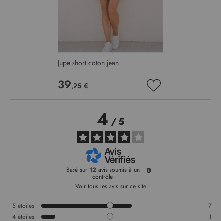
Jupe short coton jean
39
,95 €
AJOUTER
À
MA
4
LISTE
/
5
D’ENVIE
Basé sur
12
avis soumis à un
contrôle
Voir tous les avis sur ce site
5
étoiles
7
4
étoiles
1