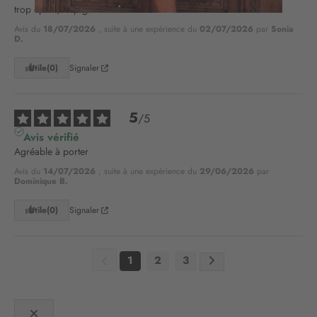
n
trop épais, trop grand
o
Avis du
18/07/2026
, suite à une expérience du
02/07/2026
par
Sonia
t
D.
r
e
Utile
(0)
Signaler
l
e
t
5
/
5
t
Avis vérifié
r
Agréable à porter
e
d
Avis du
14/07/2026
, suite à une expérience du
29/06/2026
par
Dominique B.
’
i
Utile
(0)
Signaler
n
f
o
r
1
2
3
m
a
t