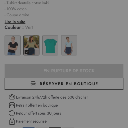
- T-shirt dentelle coton kaki
- 100% coton
- Coupe droite
- Col V avec surpiqûres ton sur ton
Lire la suite
- Manches courtes tombantes avec revers et patte de boutonnage
Couleur :
Vert
stylisée
- Épaules en dentelle délicate
- Tissu stretch et doux
- Monique mesure 1,75m et porte une taille 1
EN RUPTURE DE STOCK
RÉSERVER EN BOUTIQUE
Livraison 24h/72h offerte dès 50€ d'achat
Retrait offert en boutique
Retour offert sous 30 jours
Paiement sécurisé