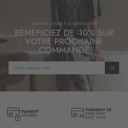
INSCRIVEZ-VOUS À LA NEWSLETTER
BÉNÉFICIEZ DE -10% SUR
VOTRE PROCHAINE
COMMANDE
I
OK
n
s
c
r
i
p
t
PAIEMENT 3X
PAIMENT
i
SANS FRAIS
SÉCURISÉ
AVEC ALMA
o
n