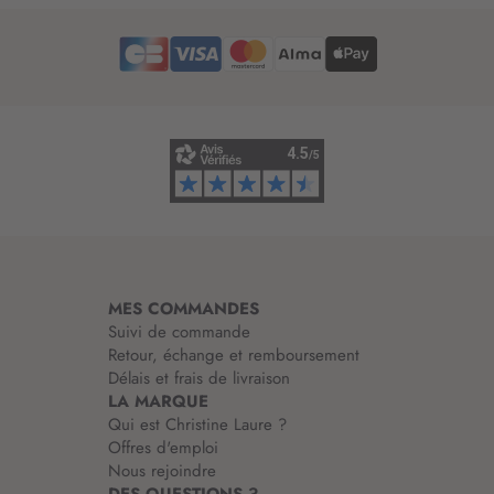
r
o
e
r
d
m
’
a
i
t
n
i
f
o
o
n
r
:
m
a
t
i
MES COMMANDES
o
Suivi de commande
n
Retour, échange et remboursement
:
Délais et frais de livraison
LA MARQUE
Qui est Christine Laure ?
Offres d'emploi
Nous rejoindre