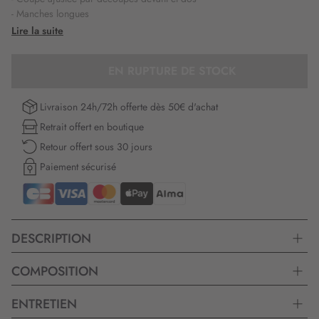
- Manches longues
- Boutons cuivrés
Lire la suite
- Poches poitrine et devant
- Oeillets et bandes fantaisies
EN RUPTURE DE STOCK
- Assorti au pantalon B4759
- La mannequin mesure 1,76m et porte un 38
Livraison 24h/72h offerte dès 50€ d'achat
Longueur :
60 cm du haut de l'épaule jusqu'en bas pour la première
Retrait offert en boutique
taille.
Retour offert sous 30 jours
Paiement sécurisé
DESCRIPTION
COMPOSITION
ENTRETIEN