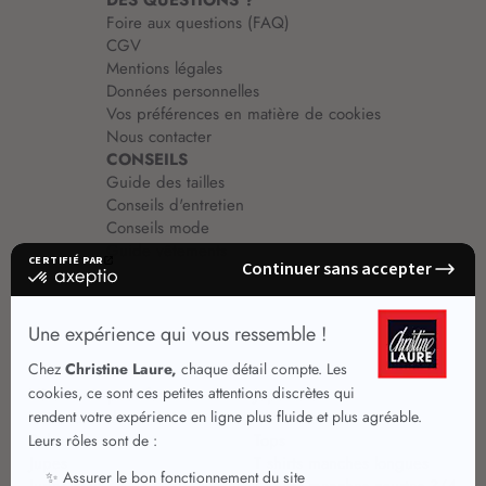
DES QUESTIONS ?
Foire aux questions (FAQ)
CGV
Mentions légales
Données personnelles
Vos préférences en matière de cookies
Nous contacter
CONSEILS
Guide des tailles
Conseils d'entretien
Conseils mode
Guide vêtements
Vêtements pour femmes
Jupes été
Vêtements de qualité
Chemisiers
Robes
Tops
Jupes
T shirts manches longues