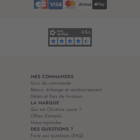
d
’
i
n
f
o
r
m
a
t
i
MES COMMANDES
o
Suivi de commande
n
Retour, échange et remboursement
:
Délais et frais de livraison
LA MARQUE
Qui est Christine Laure ?
Offres d'emploi
Nous rejoindre
DES QUESTIONS ?
Foire aux questions (FAQ)