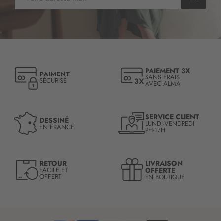
n
s
c
r
i
p
t
PAIEMENT 3X
PAIMENT
i
SANS FRAIS
SÉCURISÉ
AVEC ALMA
o
n
à
n
SERVICE CLIENT
DESSINÉ
LUNDI-VENDREDI
o
EN FRANCE
9H-17H
t
r
e
LIVRAISON
RETOUR
l
OFFERTE
FACILE ET
OFFERT
EN BOUTIQUE
e
t
t
r
e