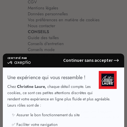
CGV
Mentions légales
Données personnelles
Vos préférences en matière de cookies
Nous contacter
CONSEILS
Guide des tailles
Conseils d'entretien
Conseils mode
Guide vêtements
Vêtements pour femmes
Jupes été
Vêtements de qualité
Chemisiers
Robes
Tops
Jupes
T shirts manches longues
Jupes chic
T shirts manches courtes 3/4