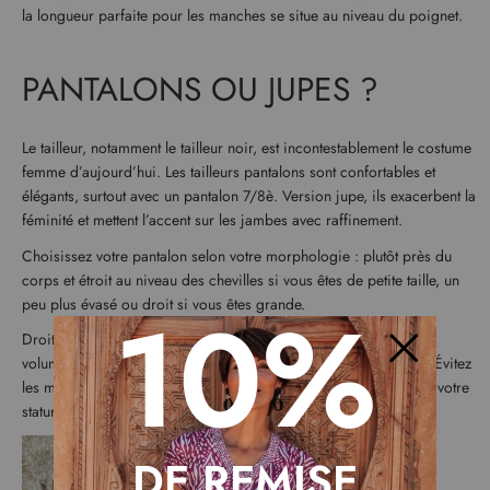
la longueur parfaite pour les manches se situe au niveau du poignet.
PANTALONS OU JUPES ?
Le tailleur, notamment le tailleur noir, est incontestablement le costume
femme d’aujourd’hui. Les tailleurs pantalons sont confortables et
élégants, surtout avec un pantalon 7/8è. Version jupe, ils exacerbent la
féminité et mettent l’accent sur les jambes avec raffinement.
Choisissez votre pantalon selon votre morphologie : plutôt près du
corps et étroit au niveau des chevilles si vous êtes de petite taille, un
10%
peu plus évasé ou droit si vous êtes grande.
Droite pour son côté chic ou légèrement évasée pour créer du
volume, la jupe peut arriver au genou ou légèrement au-dessus. Évitez
Fermer
les modèles de jupes au-dessous du genou ou mi-mollet, sauf si votre
stature grande et élancée le permet !
DE REMISE