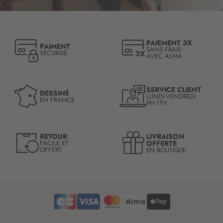
r
i
p
t
PAIEMENT 3X
PAIMENT
i
SANS FRAIS
SÉCURISÉ
AVEC ALMA
o
n
à
n
SERVICE CLIENT
DESSINÉ
LUNDI-VENDREDI
o
EN FRANCE
9H-17H
t
r
e
LIVRAISON
RETOUR
l
OFFERTE
FACILE ET
OFFERT
EN BOUTIQUE
e
t
t
r
e
d
’