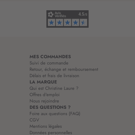
i
n
f
o
r
m
a
t
i
MES COMMANDES
o
Suivi de commande
n
Retour, échange et remboursement
:
Délais et frais de livraison
LA MARQUE
Qui est Christine Laure ?
Offres d'emploi
Nous rejoindre
DES QUESTIONS ?
Foire aux questions (FAQ)
CGV
Mentions légales
Données personnelles