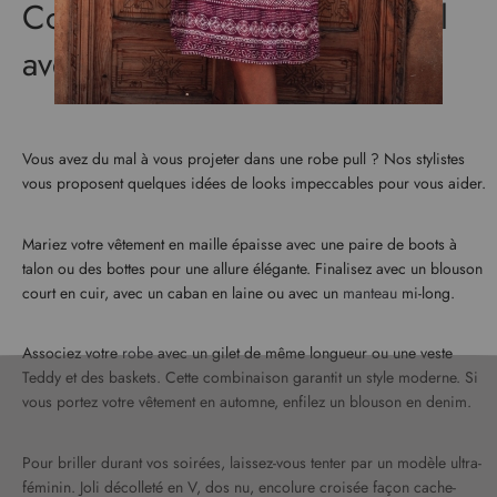
i
Comment porter une robe pull
o
n
avec style ?
à
n
o
t
Vous avez du mal à vous projeter dans une robe pull ? Nos stylistes
r
vous proposent quelques idées de looks impeccables pour vous aider.
e
l
e
Mariez votre vêtement en maille épaisse avec une paire de boots à
t
talon ou des bottes pour une allure élégante. Finalisez avec un blouson
t
court en cuir, avec un caban en laine ou avec un
manteau
mi-long.
r
e
d
Associez votre
robe
avec un gilet de même longueur ou une veste
’
Teddy et des baskets. Cette combinaison garantit un style moderne. Si
i
vous portez votre vêtement en automne, enfilez un blouson en denim.
n
f
Pour briller durant vos soirées, laissez-vous tenter par un modèle ultra-
o
féminin. Joli décolleté en V, dos nu, encolure croisée façon cache-
r