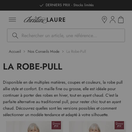
ntenu
DERNIERS PRIX - Stocks limités
Mon pan
Boutiques
Rechercher
Accueil
Nos Conseils Mode
La Robe-Pull
LA ROBE-PULL
Disponible en de multiples matières, coupes et couleurs, la robe pull
allie style et confort. En maille fine ou grosse, elle est idéale pour
continuer à porter des robes en hiver, tout en ayant chaud. C'est la
parfaite alternative au traditionnel
pull
, pour rester chic tout en ayant
chaud. Découvrez quelles sont les versions possibles et comment
sélectionner un modèle tendance et adapté à votre silhouette.