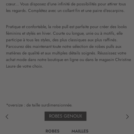
cœur... Vous disposez d'une infinité de possibilités pour attirer tous
m
les regards. Complétez avec un collant fin et une paire d'escarpins.
a
t
i
Pratique et confortable, la robe pull est parfaite pour créer des looks
o
féminins et stylés en hiver. Courte ou longue, unie ou à motifs, elle
n
participe à tous les styles, des plus classiques aux plus raffinés.
:
Parcourez dès maintenant toute notre sélection de robes pulls aux
matières de qualité et aux multiples détails soignés. Réussissez votre
achat mode dans notre boutique en ligne ou dans le magasin Christine
Laure de votre choix.
*oversize : de taille surdimensionnée.
ROBES GENOUX
ROBES
MAILLES