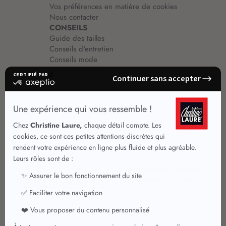
Vos préférences en matière de cookies
Nous contacter
CONSEILS
Guide des tailles
Conseils d'entretien
Conseils mode
Guide vêtements
Vêtements pour femmes
Jupes été
Vêtements de qualité
Chemisiers
Robes
Tops
Jupes
T shirts manches longues
Jupes chic
T shirts manches courtes 3/4
Pulls et Gilets
Vestes chic
Jeans
Manteaux Parkas