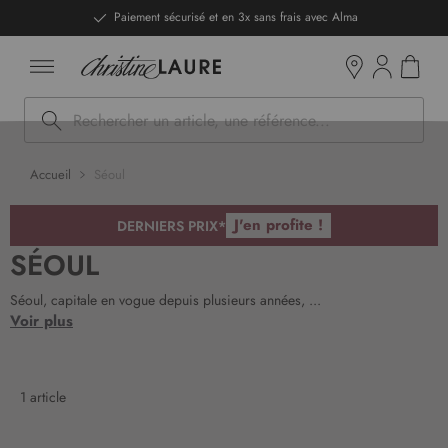
ntenu
Paiement sécurisé et en 3x sans frais avec Alma
Mon pan
Boutiques
Rechercher
Accueil
Séoul
J'en profite !
DERNIERS PRIX*
SÉOUL
Séoul, capitale en vogue depuis plusieurs années, ...
Voir plus
1
article