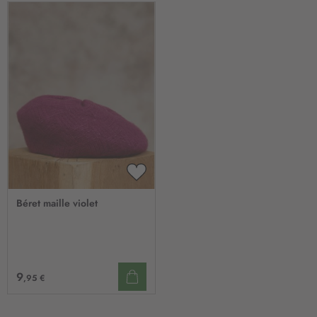
AJOUTER
À
Béret maille violet
MA
LISTE
D’ENVIE
9
,95 €