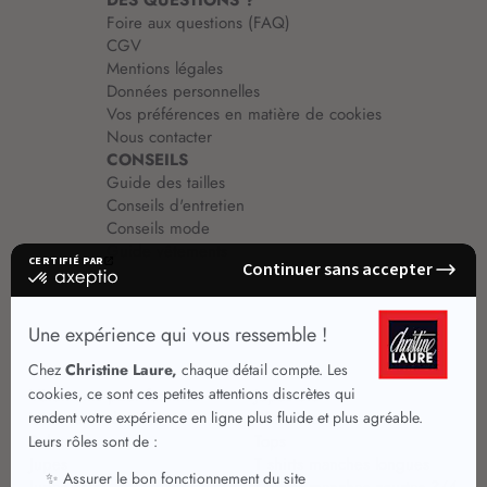
DES QUESTIONS ?
Foire aux questions (FAQ)
CGV
Mentions légales
Données personnelles
Vos préférences en matière de cookies
Nous contacter
CONSEILS
Guide des tailles
Conseils d'entretien
Conseils mode
Guide vêtements
Vêtements pour femmes
Jupes été
Vêtements de qualité
Chemisiers
Robes
Tops
Jupes
T shirts manches longues