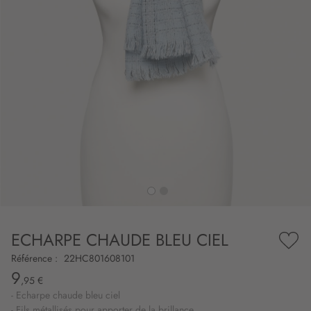
to
nning
e
ECHARPE CHAUDE BLEU CIEL
es
Ajou
ry
à
Référence :
22HC801608101
ma
9
liste
,95 €
d’en
- Echarpe chaude bleu ciel
- Fils métallisés pour apporter de la brillance