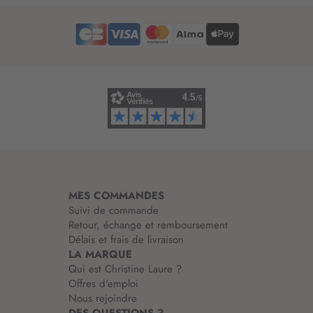
r
o
e
r
d
m
’
a
i
t
n
i
f
o
o
n
r
:
m
a
t
i
MES COMMANDES
o
Suivi de commande
n
Retour, échange et remboursement
:
Délais et frais de livraison
LA MARQUE
Qui est Christine Laure ?
Offres d'emploi
Nous rejoindre