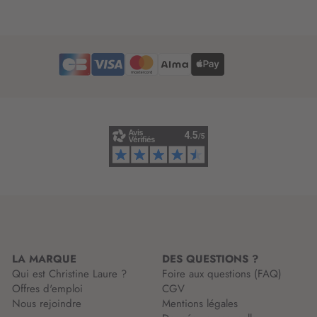
i
t
n
t
f
r
o
e
r
d
m
’
a
i
t
n
i
f
o
o
n
r
:
m
a
t
i
o
n
LA MARQUE
DES QUESTIONS ?
:
Qui est Christine Laure ?
Foire aux questions (FAQ)
Offres d'emploi
CGV
Nous rejoindre
Mentions légales