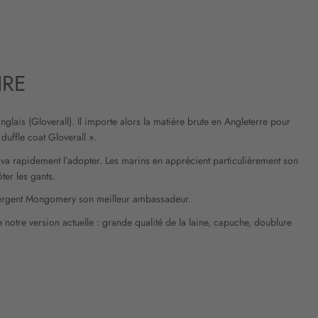
IRE
 anglais (Gloverall). Il importe alors la matière brute en Angleterre pour
 duffle coat Gloverall ».
 va rapidement l’adopter. Les marins en apprécient particulièrement son
ter les gants.
du sergent Mongomery son meilleur ambassadeur.
notre version actuelle : grande qualité de la laine, capuche, doublure