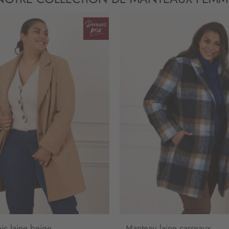
ic laine beige
Manteau laine carreaux