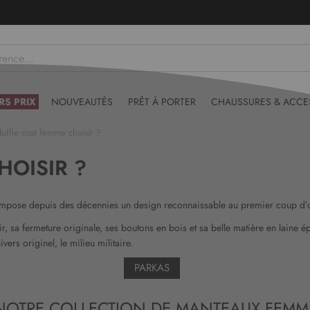
DERNIERS PRIX - Stocks limités
RS PRIX
NOUVEAUTÉS
PRÊT À PORTER
CHAUSSURES & ACCE
uffle coat femme choisir ?
HOISIR ?
mpose depuis des décennies un design reconnaissable au premier coup d’oeil
 sa fermeture originale, ses boutons en bois et sa belle matière en laine é
ers originel, le milieu militaire.
PARKAS
NOTRE COLLECTION DE MANTEAUX FEMM