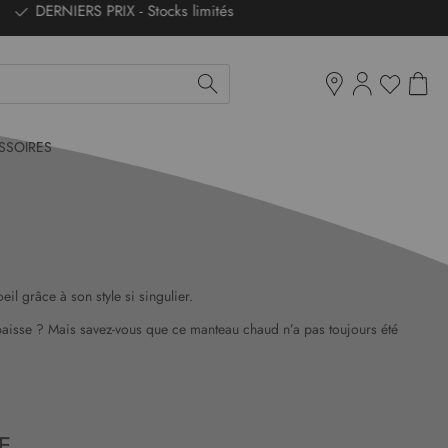
Mon pan
Ma liste d'env
Boutiques
SSOIRES
 grâce à son style si singulier.
paisse ? Mais savez-vous que ce manteau chaud n’a pas toujours été
E