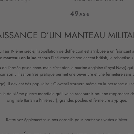
49
,95 €
ISSANCE D’UN MANTEAU MILITA
uit au 19 ème siècle, l’appellation de duffle coat est attribuée à un fabricant
re
manteau en laine
et sous l’influence de son accent british, le rebaptise «
 de l’armée prussienne, mais c’est bien la marine anglaise (Royal Navy) qui
ar son utilisation très pratique permet une ouverture et une fermeture sans ô
beige), il devient très populaire ; Gloverall trouvera même en la personne 
de la deuxième guerre mondiale qu'il va se raccourcir pour se rapprocher de 
originale (tartan à l’intérieur), grandes poches et fermeture atypique.
Retrouvez également tous nos conseils pour porter vos
vestes d’hiver
.