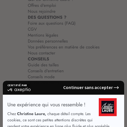
Offres d'emploi
Nous rejoindre
DES QUESTIONS ?
Foire aux questions (FAQ)
CGV
Mentions légales
Données personnelles
Vos préférences en matière de cookies
Nous contacter
CONSEILS
Guide des tailles
Conseils d'entretien
Conseils mode
Guide vêtements
Vêtements pour femmes
Jupes été
Vêtements de qualité
Chemisiers