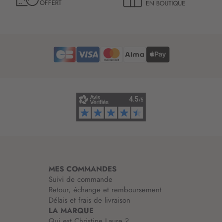
OFFERT
EN BOUTIQUE
e
t
t
r
e
d
’
i
n
f
o
r
m
a
t
i
MES COMMANDES
o
Suivi de commande
n
Retour, échange et remboursement
:
Délais et frais de livraison
LA MARQUE
Qui est Christine Laure ?