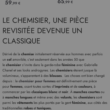
65
59
,99 €
,99 €
LE CHEMISIER, UNE PIÈCE
REVISITÉE DEVENUE UN
CLASSIQUE
Dérivé de la
chemise
initialement réservée aux hommes avec parfois
un
col
amovible, c’est seulement dans les années 50 que
le
chemisier
s'invite dans la garde-robe
féminine
avec Gabrielle
Chanel et ses looks androgynes. Les
chemisiers
étaient jusque là
volumineux, s'apparentant à des
blouses
. Les choses ont bien changé
depuis : le
chemisier pour femmes
est définitivement une pièce
pour
femmes
, osant toutes sortes d'
imprimés
et de
couleurs
, à
commencer par les
classiques blanc
et
noir
. À
manches courtes
ou
à
manches longues
et même avec des
volants
, les
chemisiers
sont
parmi les
vêtements
les plus portés par la gent
féminine
, aux côtés des
traditionnelles
robes
et
tuniques.