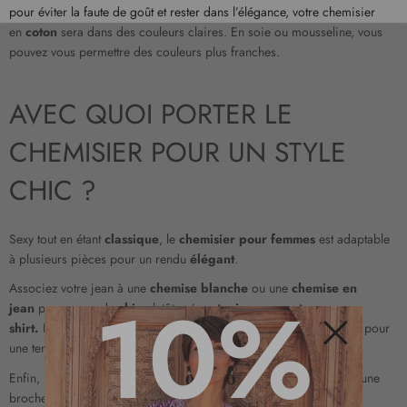
pour éviter la faute de goût et rester dans l’élégance, votre chemisier
en
coton
sera dans des couleurs claires. En soie ou mousseline, vous
pouvez vous permettre des couleurs plus franches.
AVEC QUOI PORTER LE
CHEMISIER POUR UN STYLE
CHIC ?
Sexy tout en étant
classique
, le
chemisier pour femmes
est adaptable
à plusieurs pièces pour un rendu
élégant
.
Associez votre jean à une
chemise blanche
ou une
chemise en
10%
jean
pour un rendu
chic
plutôt qu’une
tunique
ou un
t-
shirt.
Les
chemisiers
cintrés, portés avec un tailleur, sont parfaits pour
une tenue de travail
élégante
et dynamique.
Fermer
Enfin, pensez à agrémenter vos
chemisiers
d’accessoires tels qu’une
broche
élégante
ou un petit foulard de
soie
noué autour du cou.