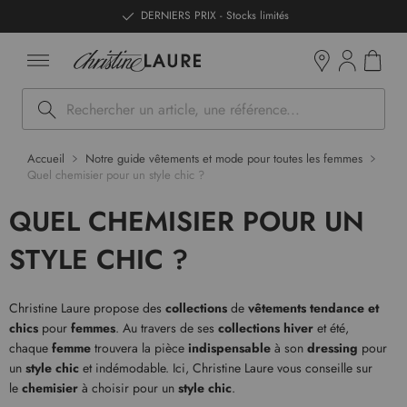
ntenu
DERNIERS PRIX - Stocks limités
Mon pan
Boutiques
Rechercher
Accueil
Notre guide vêtements et mode pour toutes les femmes
Quel chemisier pour un style chic ?
QUEL CHEMISIER POUR UN
STYLE CHIC ?
Christine Laure propose des
collections
de
vêtements tendance et
chics
pour
femmes
. Au travers de ses
collections hiver
et été,
chaque
femme
trouvera la pièce
indispensable
à son
dressing
pour
un
style chic
et indémodable. Ici, Christine Laure vous conseille sur
le
chemisier
à choisir pour un
style chic
.