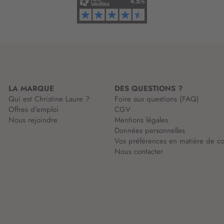
o
m
r
a
m
t
a
i
t
o
i
n
o
:
n
LA MARQUE
DES QUESTIONS ?
:
Qui est Christine Laure ?
Foire aux questions (FAQ)
Offres d'emploi
CGV
Nous rejoindre
Mentions légales
Données personnelles
Vos préférences en matière de co
Nous contacter