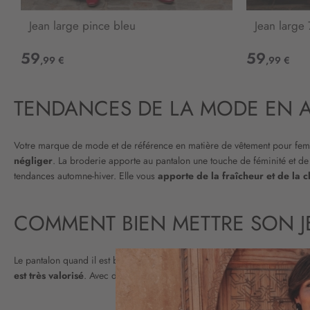
Jean large pince bleu
Jean large 
59
59
,99 €
,99 €
TENDANCES DE LA MODE EN A
Votre marque de mode et de référence en matière de vêtement pour femm
négliger
. La broderie apporte au pantalon une touche de féminité et de s
tendances automne-hiver. Elle vous
apporte de la fraîcheur et de la c
COMMENT BIEN METTRE SON J
Le pantalon quand il est bien mis donne une allure qui captive tous les 
est très valorisé
. Avec des baskets ou des bottines, ça reste branché. 