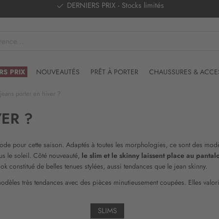
DERNIERS PRIX - Stocks limités
RS PRIX
NOUVEAUTÉS
PRÊT À PORTER
CHAUSSURES & ACCE
jeans porter en hiver ?
ER ?
mode pour cette saison. Adaptés à toutes les morphologies, ce sont des modè
us le soleil. Côté nouveauté,
le slim et le skinny laissent place au pantal
ook constitué de belles tenues stylées, aussi tendances que le jean skinny.
modèles très tendances avec des pièces minutieusement coupées. Elles valori
SLIMS