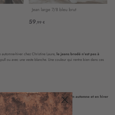
Jean large 7/8 bleu brut
59
,99 €
 automne-hiver chez Christine Laure,
le jeans brodé n’est pas à
un pull ou avec une veste blanche. Une couleur qui rentre bien dans ces
fférence de ces tendances.
Le jean taille haute en automne et en hiver
nner du peps à vos tenues.
Fermer