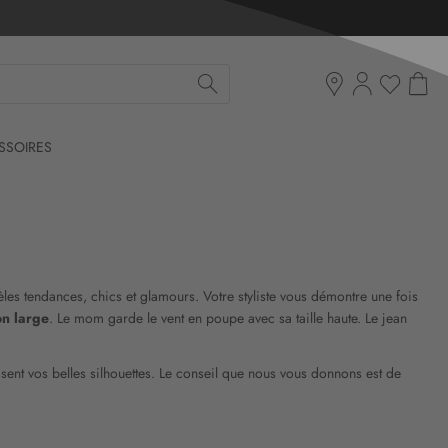
Mon pan
Ma liste d'env
Boutiques
SSOIRES
les tendances, chics et glamours. Votre styliste vous démontre une fois
on large
. Le mom garde le vent en poupe avec sa taille haute. Le jean
sent vos belles silhouettes. Le conseil que nous vous donnons est de