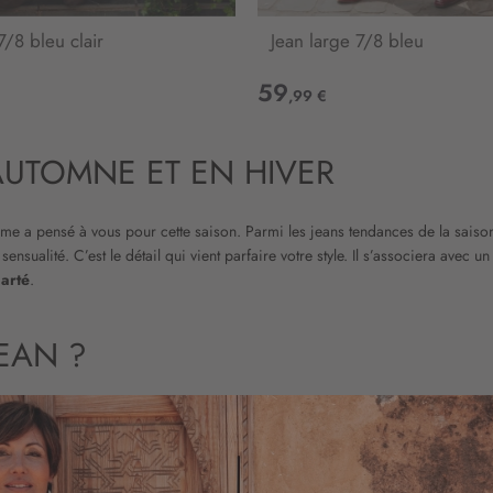
7/8 bleu clair
Jean large 7/8 bleu
59
,99 €
UTOMNE ET EN HIVER
e a pensé à vous pour cette saison. Parmi les jeans tendances de la saison
ensualité. C’est le détail qui vient parfaire votre style. Il s’associera avec 
larté
.
EAN ?
regards. La façon de porter le denim en automne ou en hiver fait toute la di
On l’associe aussi avec
des vêtements pour femme
de couleurs, afin de do