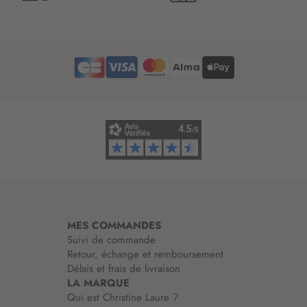
t
t
r
e
d
’
i
n
f
o
r
m
a
t
i
MES COMMANDES
o
Suivi de commande
n
Retour, échange et remboursement
:
Délais et frais de livraison
LA MARQUE
Qui est Christine Laure ?