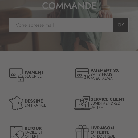
COMMANDE
e
l
e
I
t
OK
n
t
s
r
c
e
r
d
i
’
p
i
t
n
PAIEMENT 3X
PAIMENT
i
SANS FRAIS
f
SÉCURISÉ
AVEC ALMA
o
o
n
r
à
m
n
SERVICE CLIENT
DESSINÉ
a
LUNDI-VENDREDI
o
EN FRANCE
9H-17H
t
t
i
r
o
e
n
LIVRAISON
RETOUR
l
OFFERTE
FACILE ET
:
OFFERT
EN BOUTIQUE
e