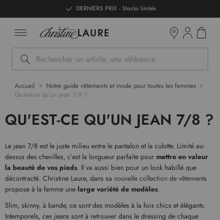
ntenu
DERNIERS PRIX - Stocks limités
Mon pan
Boutiques
Rechercher
Accueil
Notre guide vêtements et mode pour toutes les femmes
Qu'est-ce qu'un jean 7/8 ?
QU'EST-CE QU'UN JEAN 7/8 ?
Le jean 7/8 est le juste milieu entre le pantalon et la culotte. Limité au-
dessus des chevilles, c’est la longueur parfaite pour
mettre en valeur
la beauté de vos pieds
. Il va aussi bien pour un look habillé que
décontracté. Christine Laure, dans sa
nouvelle collection de vêtement
s
propose à la femme une
large variété de modèles
.
Slim, skinny, à bande, ce sont des modèles à la fois chics et élégants.
Intemporels, ces jeans sont à retrouver dans le dressing de chaque