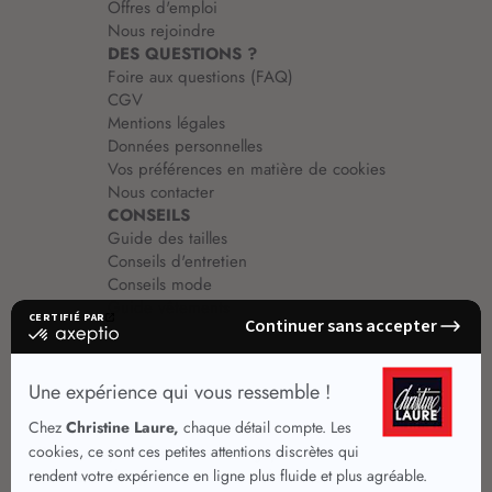
Offres d'emploi
Nous rejoindre
DES QUESTIONS ?
Foire aux questions (FAQ)
CGV
Mentions légales
Données personnelles
Vos préférences en matière de cookies
Nous contacter
CONSEILS
Guide des tailles
Conseils d'entretien
Conseils mode
Guide vêtements
Vêtements pour femmes
Jupes été
Vêtements de qualité
Chemisiers