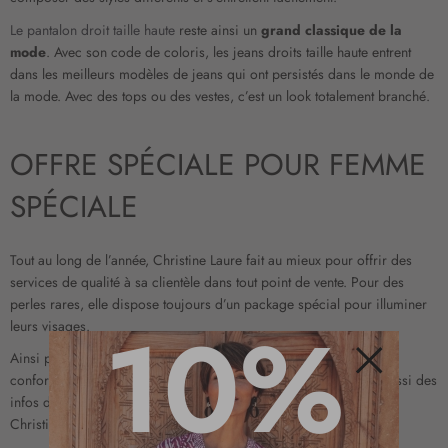
Le pantalon droit taille haute
reste ainsi un
grand classique de la
mode
. Avec son code de coloris, les jeans droits taille haute entrent
dans les meilleurs modèles de jeans qui ont persistés dans le monde de
la mode. Avec des tops ou des vestes, c’est un look totalement branché.
OFFRE SPÉCIALE POUR FEMME
SPÉCIALE
Tout au long de l’année, Christine Laure fait au mieux pour offrir des
services de qualité à sa clientèle dans tout point de vente. Pour des
perles rares, elle dispose toujours d’un package spécial pour illuminer
10%
leurs visages.
Ainsi pour cette saison,
le jean 7/8 skinny
, extensible, flexible et
confortable est en solde dans notre magasin. Vous retrouverez aussi des
Fermer
infos disponibles sur d’autres articles de la même catégorie. Avec
Christine Laure, faites désormais votre achat en toute liberté.