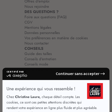
Offres d'emploi
Nous rejoindre
DES QUESTIONS ?
Foire aux questions (FAQ)
CGV
Mentions légales
Données personnelles
Vos préférences en matière de cookies
Nous contacter
CONSEILS
Guide des tailles
Conseils d'entretien
Conseils mode
Guide vêtements
Vêtements pour femmes
Jupes été
Vêtements de qualité
Chemisiers