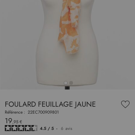
to
nning
e
FOULARD FEUILLAGE JAUNE
es
Ajou
ry
à
Référence :
22EC700909801
ma
19
liste
,95 €
d’en
4.5
/
5
-
6
avis