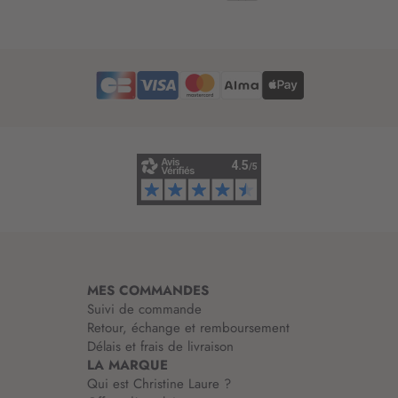
t
t
r
e
d
’
i
n
f
o
r
m
a
t
i
MES COMMANDES
o
Suivi de commande
n
Retour, échange et remboursement
:
Délais et frais de livraison
LA MARQUE
Qui est Christine Laure ?