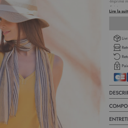
-Imprimé m
-Existe aus
Lire la sui
Lon
180
Liv
Ret
Ret
Pai
DESCRI
COMPO
ENTRET