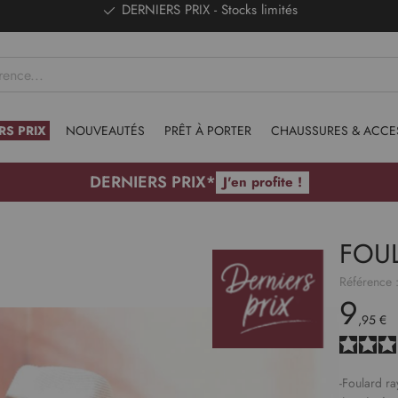
DERNIERS PRIX - Stocks limités
RS PRIX
NOUVEAUTÉS
PRÊT À PORTER
CHAUSSURES & ACCE
DERNIERS PRIX*
J'en profite !
FOU
Référence 
9
,95 €
-Foulard ra