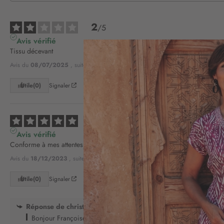
2
/
5
Avis vérifié
Tissu décevant
Avis du
08/07/2025
, suite à une expérience du
22/06/2025
par
CAMELIA 
Utile
(0)
Signaler
5
/
5
Avis vérifié
Conforme à mes attentes
Avis du
18/12/2023
, suite à une expérience du
04/12/2023
par
A.A.
Utile
(0)
Signaler
Réponse de
christine-laure.fr
Bonjour Françoise. Nous vous remercions pour votre retour. À très