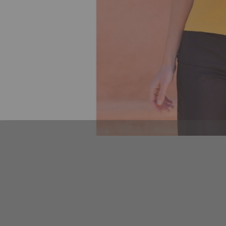
Skip to
the
beginning
of the
images
gallery