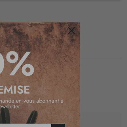
Fermer
0%
EMISE
mande en vous abonnant à
ewsletter