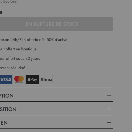
ulticolore
si en orange et rose
te
gueur :
 cm
EN RUPTURE DE STOCK
raison 24h/72h offerte dès 50€ d'achat
rait offert en boutique
our offert sous 30 jours
ement sécurisé
PTION
SITION
IEN