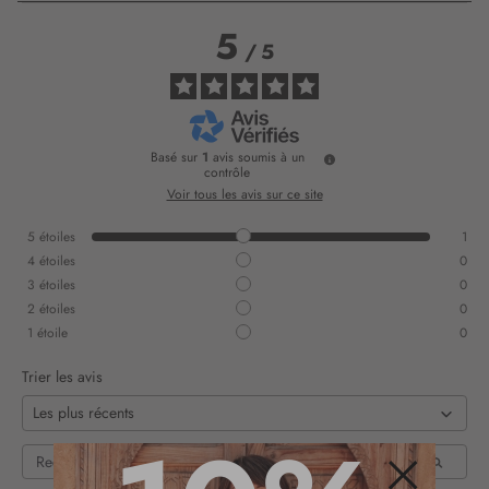
5
/
5
Basé sur
1
avis soumis à un
contrôle
Voir tous les avis sur ce site
5
étoiles
1
4
étoiles
0
3
étoiles
0
2
étoiles
0
1
étoile
0
Trier les avis