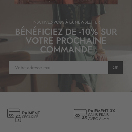
n
o
t
r
INSCRIVEZ-VOUS À LA NEWSLETTER
e
BÉNÉFICIEZ DE -10% SUR
l
VOTRE PROCHAINE
e
t
COMMANDE
t
r
I
e
OK
n
d
s
’
c
i
r
n
i
f
p
o
t
r
PAIEMENT 3X
PAIMENT
i
m
SANS FRAIS
SÉCURISÉ
AVEC ALMA
o
a
n
t
à