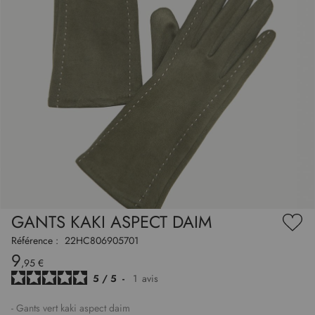
to
nning
e
GANTS KAKI ASPECT DAIM
es
Ajou
ry
à
Référence :
22HC806905701
ma
9
liste
,95 €
d’en
5
/
5
-
1
avis
- Gants vert kaki aspect daim