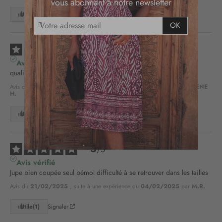
vous abonnant à notre newsletter
Utile
(0)
Signaler
I
OK
n
s
5
/
5
c
r
Avis vérifié
i
qualité
p
Avis du
09/03/2025
, suite à une expérience du
22/02/2025
par
RENE
t
H.
i
o
Utile
(0)
Signaler
n
à
n
5
/
5
o
Avis vérifié
t
Jupe bien coupée seul bémol difficulté à se retrouver dans les tailles
r
Avis du
21/02/2025
, suite à une expérience du
04/02/2025
par
M.R.
e
l
Utile
(1)
Signaler
e
t