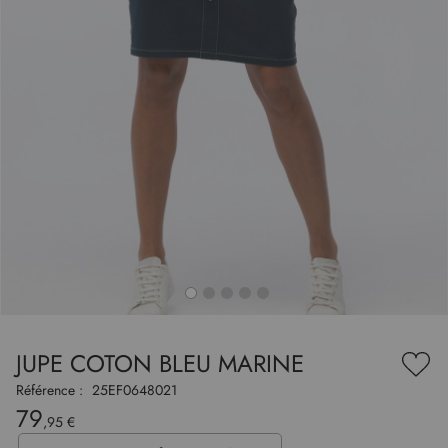
to
nning
e
JUPE COTON BLEU MARINE
es
Ajou
ry
à
Référence :
25EF0648021
ma
79
liste
,95 €
d’en