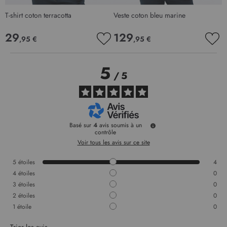
T-shirt coton terracotta
Veste coton bleu marine
29
129
,95 €
,95 €
AJOUTER
AJO
À
À
MA
MA
5
LISTE
LIS
/
5
D’ENVIE
D’E
Basé sur
4
avis soumis à un
contrôle
Voir tous les avis sur ce site
5
étoiles
4
4
étoiles
0
3
étoiles
0
2
étoiles
0
1
étoile
0