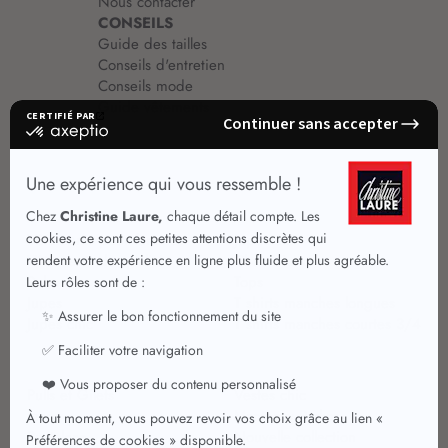
Nous contacter
CONSEILS
Guide des tailles
Conseils d'entretien
Conseils mode
Guide vêtements
Vêtements pour femmes
Jupes été
Vêtements de qualité
Chemisiers
Robes
Tops
Jupes
T shirts manches longues
Jupes chic
T shirts manches courtes 3/4
Pulls et Gilets
Vestes chic
Jeans
Manteaux Parkas
Pantalons
Nouvelle collection