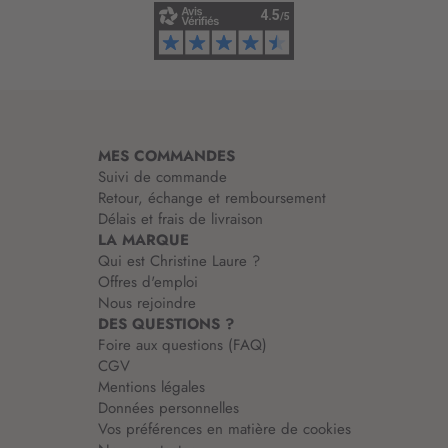
f
o
r
m
a
t
i
MES COMMANDES
o
Suivi de commande
n
Retour, échange et remboursement
:
Délais et frais de livraison
LA MARQUE
Qui est Christine Laure ?
Offres d'emploi
Nous rejoindre
DES QUESTIONS ?
Foire aux questions (FAQ)
CGV
Mentions légales
Données personnelles
Vos préférences en matière de cookies