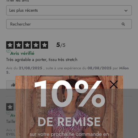
Trier les avis
5
/
5
Avis vérifié
Très agréable a porter, tissu très stretch
Avis du
21/08/2025
, suite à une expérience du
08/08/2025
par
Milon
10%
S.
Utile
(0)
Signaler
Fermer
5
/
5
Avis vérifié
DE REMISE
Taille exacte et modèle idem à la photo
Avis du
16/06/2025
, suite à une expérience du
31/05/2025
par
sur votre prochaine commande en
EVELYNE B.