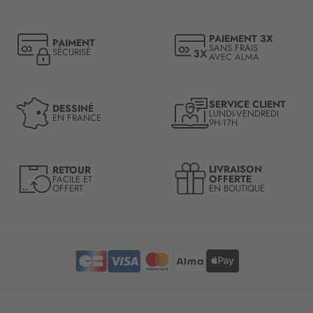
p
t
PAIEMENT 3X
PAIMENT
i
SANS FRAIS
SÉCURISÉ
AVEC ALMA
o
n
à
n
SERVICE CLIENT
DESSINÉ
LUNDI-VENDREDI
o
EN FRANCE
9H-17H
t
r
e
LIVRAISON
RETOUR
l
OFFERTE
FACILE ET
OFFERT
EN BOUTIQUE
e
t
t
r
e
d
’
i
n