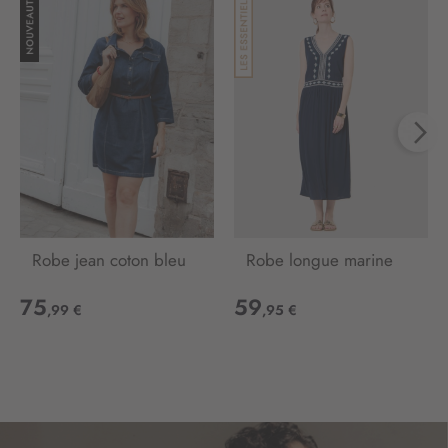
t
r
e
d
’
i
n
f
o
r
m
a
Robe jean coton bleu
Robe longue marine
t
i
75
59
o
,99 €
,95 €
n
: