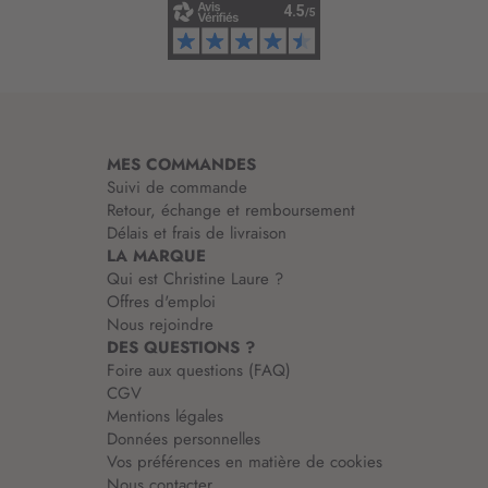
f
o
r
m
a
t
i
MES COMMANDES
o
Suivi de commande
n
Retour, échange et remboursement
:
Délais et frais de livraison
LA MARQUE
Qui est Christine Laure ?
Offres d'emploi
Nous rejoindre
DES QUESTIONS ?
Foire aux questions (FAQ)
CGV
Mentions légales
Données personnelles
Vos préférences en matière de cookies
Nous contacter