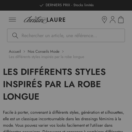
ntenu
DERNIERS PRIX - Stocks limités
Mon pan
Boutiques
Rechercher
Accueil
Nos Conseils Mode
Les différents styles inspirés par la robe longue
LES DIFFÉRENTS STYLES
INSPIRÉS PAR LA ROBE
LONGUE
Facile à porter, convenant à différents styles, génération et silhouettes,
elle est un classique incontournable dans les dressings féminins à la
mode. Vous pouvez varier vos looks facilement et l'utiliser dans
différentes occasions. Découvrez et apprenez à combiner différentes