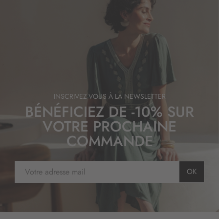
INSCRIVEZ-VOUS À LA NEWSLETTER
BÉNÉFICIEZ DE -10% SUR
VOTRE PROCHAINE
COMMANDE
I
OK
n
s
c
r
i