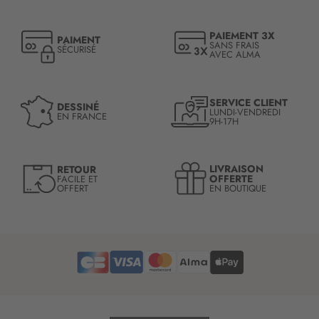
p
t
PAIEMENT 3X
PAIMENT
i
SANS FRAIS
SÉCURISÉ
AVEC ALMA
o
n
à
n
SERVICE CLIENT
DESSINÉ
LUNDI-VENDREDI
o
EN FRANCE
9H-17H
t
r
e
LIVRAISON
RETOUR
l
OFFERTE
FACILE ET
OFFERT
EN BOUTIQUE
e
t
t
r
e
d
’
i
n