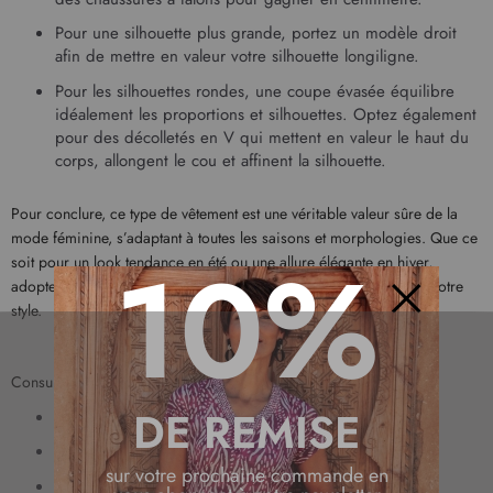
Pour une silhouette plus grande, portez un modèle droit
afin de mettre en valeur votre silhouette longiligne.
Pour les silhouettes rondes, une coupe évasée équilibre
idéalement les proportions et silhouettes. Optez également
pour des décolletés en V qui mettent en valeur le haut du
corps, allongent le cou et affinent la silhouette.
Pour conclure, ce type de vêtement est une véritable valeur sûre de la
mode féminine, s’adaptant à toutes les saisons et morphologies. Que ce
10%
soit pour un look tendance en été ou une allure élégante en hiver,
adoptez dans notre large gamme, les modèles qui vont sublimer votre
style.
Fermer
Consultez également nos articles suivants :
DE REMISE
Robe longue : tendances été
Robe longue : tendances automne/hiver
sur votre prochaine commande en
Associer la robe longue avec des bottes