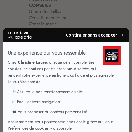
CONSEILS
Guide des tailles
Conseils d'entretien
Conseils mode
Guide vêtements
Vêtements pour femmes
Jupes été
Vêtements de qualité
Chemisiers
Robes
Tops
Jupes
T shirts manches longues
Jupes chic
T shirts manches courtes 3/4
Pulls et Gilets
Vestes chic
Jeans
Manteaux Parkas
Pantalons
Nouvelle collection