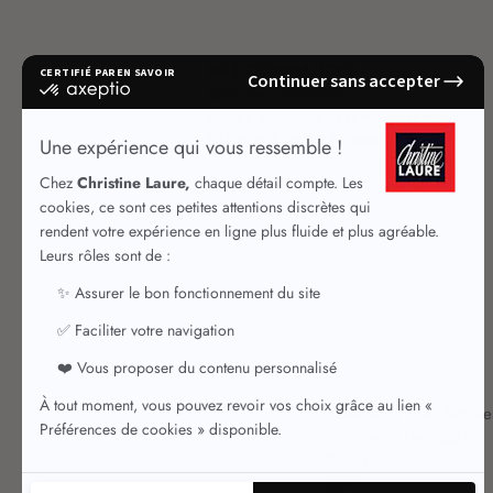
MES COMMANDES
Suivi de commande
Retour, échange et remboursement
Délais et frais de livraison
Vêtements pour femme
Vêtements de qualité
Robes
Jupes