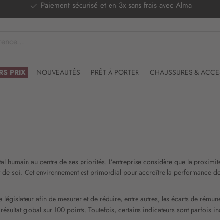
DERNIERS PRIX - Stocks limités
RS PRIX
NOUVEAUTÉS
PRÊT À PORTER
CHAUSSURES & ACCE
al humain au centre de ses priorités. L’entreprise considère que la proximité 
 de soi. Cet environnement est primordial pour accroître la performance de
législateur afin de mesurer et de réduire, entre autres, les écarts de rémun
résultat global sur 100 points. Toutefois, certains indicateurs sont parfois 