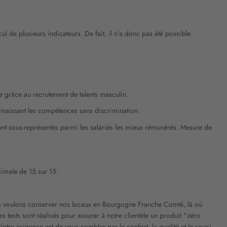
l de plusieurs indicateurs. De fait, il n’a donc pas été possible
e grâce au recrutement de talents masculin.
onnaissant les compétences sans discrimination.
ont sous-représentés parmi les salariés les mieux rémunérés. Mesure de
ximale de 15 sur 15.
nous voulons conserver nos locaux en Bourgogne Franche Comté, là où
s tests sont réalisés pour assurer à notre clientèle un produit "zéro
Notre exigence est de vous combler par le confort, la qualité et le souci