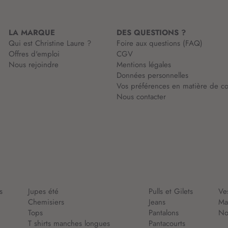
i
i
o
o
n
n
LA MARQUE
DES QUESTIONS ?
:
:
Qui est Christine Laure ?
Foire aux questions (FAQ)
Offres d'emploi
CGV
Nous rejoindre
Mentions légales
Données personnelles
Vos préférences en matière de co
Nous contacter
s
Jupes été
Pulls et Gilets
Ve
Chemisiers
Jeans
Ma
Tops
Pantalons
Nou
T shirts manches longues
Pantacourts