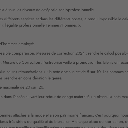
la à tous les niveaux de catégorie socioprofessionnelle.
ifférents services et dans les différents postes, a rendu impossible le calcu
x sur « l’égalité professionnelle Femmes/Hommes ».
ion d’hommes employés.
mpossible comparaison. Mesures de correction 2024 : rendre le calcul possibl
. Mesure de Correction : l’entreprise veille à promouvoir les talents en rec
plus hautes rémunérations » : la note obtenue est de 5 sur 10. Les hommes s
ans prendre en considération le genre.
note maximale de 20 sur 20.
n dans l'année suivant leur retour de congé maternité » a obtenu la note ma
us sommes attachés à la mode et à son patrimoine français, c’est pourquoi 
s très stricts de qualité et de bien-aller. A chaque étape de fabrication, de
technique travaille sur l'amélioration permanente de la tenue des vêtements. 