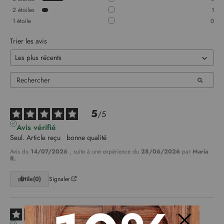
2
étoiles
1
1
étoile
0
Trier les avis
5
/
5
Avis vérifié
Seul. Article reçu   bonne qualité
Avis du
14/07/2026
, suite à une expérience du
28/06/2026
par
Maria
R.
Utile
(0)
Signaler
3
/
5