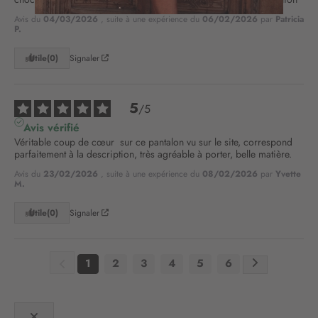
n
Avis du
04/03/2026
, suite à une expérience du
06/02/2026
par
Patricia
o
P.
t
r
Utile
(0)
Signaler
e
l
e
5
/
5
t
Avis vérifié
t
Véritable coup de cœur  sur ce pantalon vu sur le site, correspond 
r
parfaitement à la description, très agréable à porter, belle matière.
e
d
Avis du
23/02/2026
, suite à une expérience du
08/02/2026
par
Yvette
M.
’
i
Utile
(0)
Signaler
n
f
o
r
1
2
3
4
5
6
m
a
t