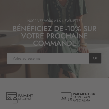
INSCRIVEZ-VOUS À LA NEWSLETTER
BÉNÉFICIEZ DE -10% SUR
VOTRE PROCHAINE
COMMANDE
I
OK
n
s
c
r
i
p
t
PAIEMENT 3X
PAIMENT
i
SANS FRAIS
SÉCURISÉ
AVEC ALMA
o
n