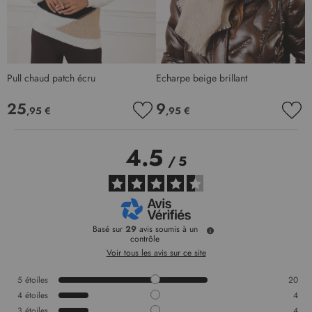
Pull chaud patch écru
Echarpe beige brillant
25
9
,95 €
,95 €
AJOUTER
AJO
À
À
MA
MA
4.5
LISTE
LIS
/
5
D’ENVIE
D’E
Basé sur
29
avis soumis à un
contrôle
Voir tous les avis sur ce site
5
étoiles
20
4
étoiles
4
3
étoiles
4