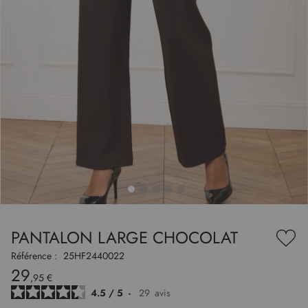
to
nning
e
PANTALON LARGE CHOCOLAT
es
Ajou
ry
à
Référence :
25HF2440022
ma
29
liste
,95 €
d’en
4.5
/
5
-
29
avis