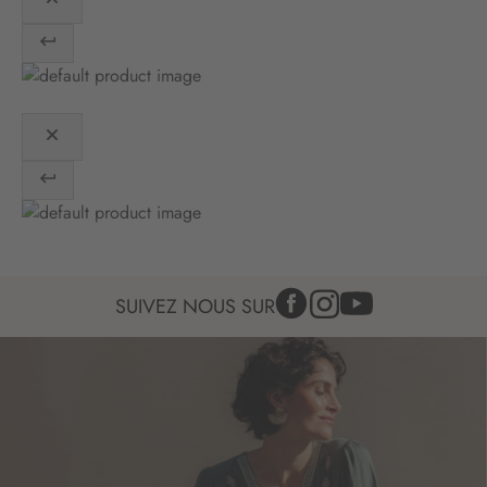
i
o
n
:
SUIVEZ NOUS SUR